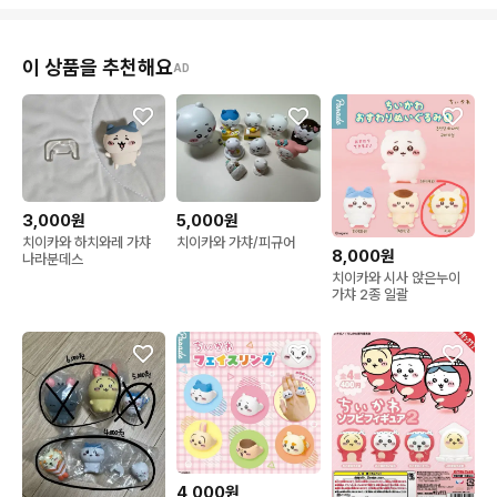
이 상품을 추천해요
AD
3,000원
5,000원
치이카와 하치와레 가챠
치이카와 가챠/피규어
8,000원
나라분데스
치이카와 시사 앉은누이
가챠 2종 일괄
4,000원