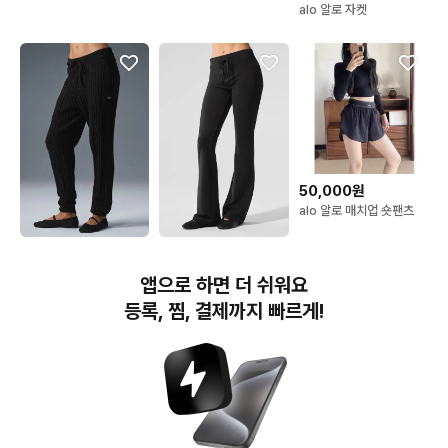
alo 알로 자켓
50,000원
alo 알로 매치업 숏팬츠
99,000원
89,000원
ALO 알로 케이블 니트 팬
[새상품] 알로 부츠컷 스웻
앱으로 하면 더 쉬워요
츠
팬츠
등록, 찜, 결제까지 빠르게!
번개장터(주) 사업자정보, 이용약관 및 기타 법적고지
번개장터㈜는 통신판매중개자이며, 통신판매의 당사자가 아닙니다. 전자상거래 등에서의
소비자보호에 관한 법률 등 관련 법령 및 번개장터㈜의 약관에 따라 상품, 상품정보, 거래에 관한 책임은