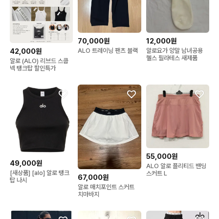
70,000원
12,000원
ALO 트레이닝 팬츠 블랙
알로요가 앙말 남녀공용
42,000원
헬스 필라테스 새제품
알로 (ALO) 리브드 스쿱
넥 탱크탑 할인특가
55,000원
49,000원
ALO 알로 플리티드 밴딩
[새상품] [alo] 알로 탱크
스커트 L
67,000원
탑 나시
알로 매치포인트 스커트
치마바지