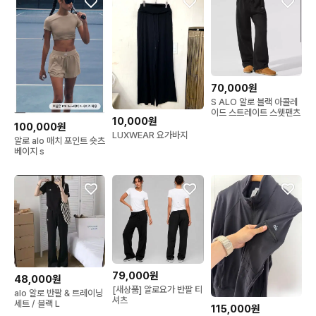
70,000원
S ALO 알로 블랙 아콜레
이드 스트레이트 스웻팬츠
10,000원
100,000원
LUXWEAR 요가바지
알로 alo 매치 포인트 숏츠
베이지 s
79,000원
48,000원
[새상품] 알로요가 반팔 티
alo 알로 반팔 & 트레이닝
셔츠
세트 / 블랙 L
115,000원