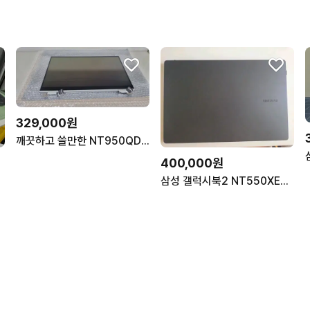
329,000원
깨끗하고 쓸만한 NT950QDB 360도되는 액정팜
400,000원
삼성 갤럭시북2 NT550XEZ-A58A 8GB 256GB 팝니다.(네고가능)