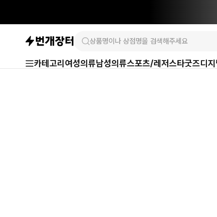
카테고리
여성의류
남성의류
스포츠/레저
스타굿즈
디지