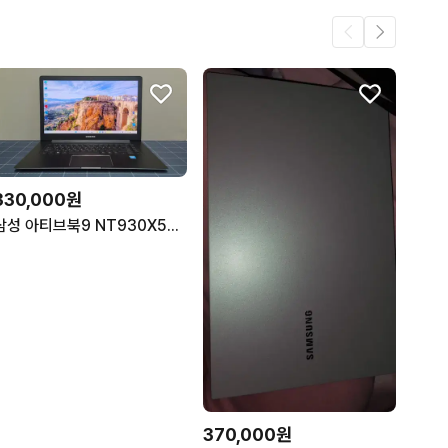
330,000원
삼성 아티브북9 NT930X5J i7-4세대 A급 노트북
370,000원