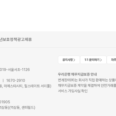
년보호정책
광고제휴
공지사항
1:1 문의하기
자주
2019-서울서초-1126
우리은행 채무지급보증 안내
번개장터㈜는 회사가 직접 판매하는 상품에
41 | 1670-2910
채무지급보증 계약을 체결하여 안전거래를
서초동, 마제스타시티, 힐스테이트 서리풀)
서비스 가입사실 확인
01905
역삼동)(역삼동, 센터필드)