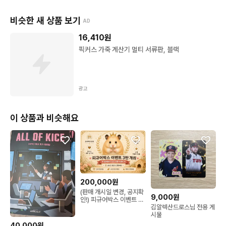
비슷한 새 상품 보기
AD
16,410
원
픽커스 가죽 계산기 멀티 서류판, 블랙
광고
이 상품과 비슷해요
200,000원
(판매 개시일 변경, 공지확
9,000원
인!) 피규어박스 이벤트 3
김알렉산드로스님 전용 게
탄 예고
시물
40,000원