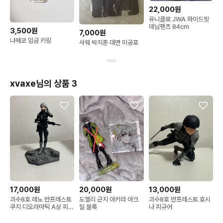
22,000원
유니클로 JWA 와이드핏
데님팬츠 84cm
3,500원
7,000원
나메코 임금 키링
사웨 박지훈 대면 미공포
xvaxe님의 상품 3
17,000원
20,000원
13,000원
괴수8호 레노 반프레스토
도엘리 군지 아키라 아크
괴수8호 반프레스토 호시
쿠지 디오라마틱 A상 피규
릴 블록
나 피규어
어