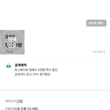
비슷한 상품
결제창
판매

1,000
원
완료
2달 전
2
0
1
결제혜택
토스페이로 결제시 5천원 즉시 할인
삼성카드 링크 10% 청구할인
카테고리
기타
상품상태
새 상품 (미사용)