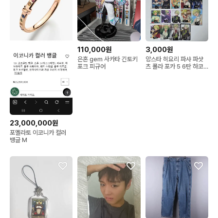
110,000원
3,000원
은혼 gem 사카타 긴토키
앙스타 히요리 파샤 파샷
포크 피규어
츠 폴라 포카 5 6탄 하코
클카 한스타 특전
23,000,000원
포멜라토 이코니카 컬러
뱅글 M