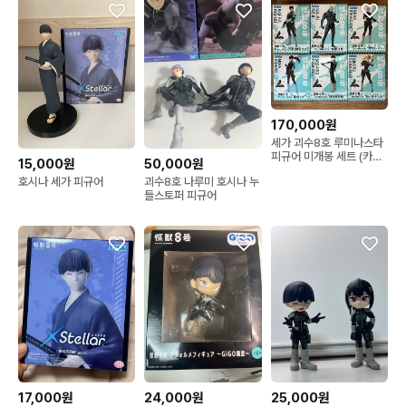
170,000원
세가 괴수8호 루미나스타
피규어 미개봉 세트 (카프
15,000원
50,000원
카/괴수8호/레노/미나/호
호시나 세가 피규어
괴수8호 나루미 호시나 누
시나/키코루)
들스토퍼 피규어
17,000원
24,000원
25,000원