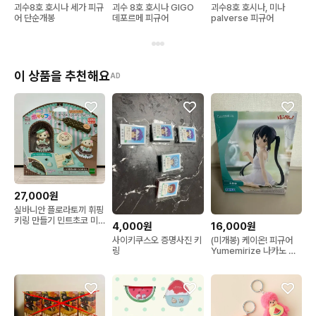
괴수8호 호시나 세가 피규
괴수 8호 호시나 GIGO
괴수8호 호시나, 미나
어 단순개봉
데포르메 피규어
palverse 피규어
이 상품을 추천해요
AD
27,000원
실바니안 플로라토끼 휘핑
키링 만들기 민트초코 미
4,000원
16,000원
개봉
사이키쿠스오 증명사진 키
(미개봉) 케이온! 피규어
링
Yumemirize 나카노 아
즈사 SEGA