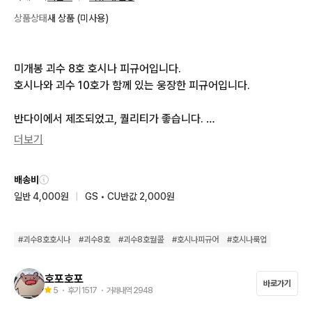
상품상태
새 상품 (미사용)
미개봉 괴수 8호 호시나 피규어입니다. 

호시나와 괴수 10호가 함께 있는 웅장한 피규어입니다. 

반다이에서 제조되었고, 퀄리티가 좋습니다. 

더보기
문의 없으시면 바로 안전결제해주시면 됩니다!

배송비
일반 4,000원
|
GS • CU반값 2,000원
미개봉입니다!

택배:당일접수~ 다음날까지는 접수해드립니다!

#
괴수8호호시나
#
괴수8호
#
괴수8호월콜
#
호시나피규어
#
호시나룩업
※ 경품 피규어 특성상 미세한 공정상의도색 미스 등 있을수있으나 
호포호포
바로가기
이로 인한 환불은 불가합니다🥲

5
・ 후기
1517
・ 거래내역
2948
(미개봉품은 미리 확인할수가 없어요 ㅠ)
