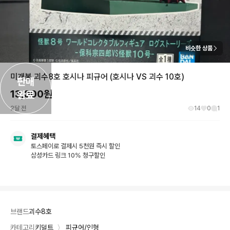
비슷한 상품
미개봉 괴수8호 호시나 피규어 (호시나 VS 괴수 10호)
판매

13,000
원
완료
2달 전
14
0
1
결제혜택
토스페이로 결제시 5천원 즉시 할인
삼성카드 링크 10% 청구할인
브랜드
괴수8호
카테고리
키덜트
〉
피규어/인형