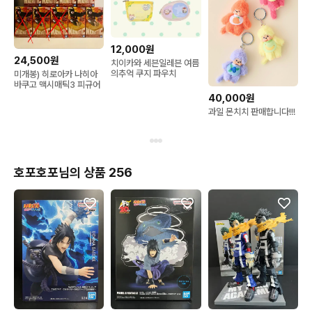
12,000원
24,500원
치이카와 세븐일레븐 여름
의추억 쿠지 파우치
미개봉) 히로아카 나히아
바쿠고 맥시매틱3 피규어
40,000원
과일 몬치치 판매합니다!!!
호포호포님의 상품 256