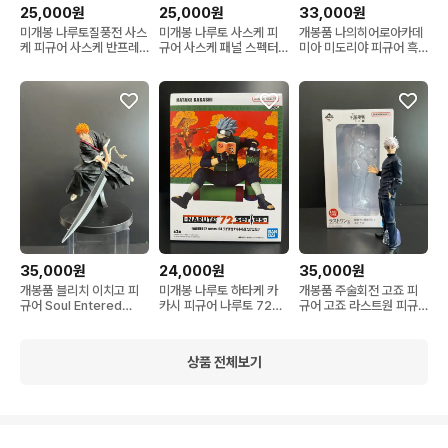
25,000원
25,000원
33,000원
미개봉 나루토질풍전 사스
미개봉 나루토 사스케 피
개봉품 나의히어로아카데
케 피규어 사스케 반프레
규어 사스케 패널 스펙터
미아 미도리야 피규어 흑
스토 피규어
클 우치하 사스케 피규어
백 미도리야 흑백데쿠 미
사스케반프
도리야7기 피규어
35,000원
24,000원
35,000원
개봉품 블리치 이치고 피
미개봉 나루토 하타케 카
개봉품 주술회전 고죠 피
규어 Soul Entered
카시 피규어 나루토 72시
규어 고죠 라스트원 피규
Model
리즈 카카시
어 회옥옥절
상품 전체보기