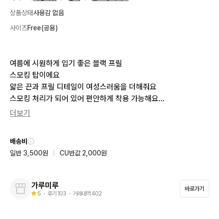
상품상태
사용감 없음
사이즈
Free(공용)
여름에 시원하게 입기 좋은 블랙 프릴 

스모킹 탑이에요

얇은 끈과 프릴 디테일이 여성스러움을 더해줘요

스모킹 처리가 되어 있어 편안하게 착용 가능해요

사이즈Free

더보기
가슴30-50

총길이(끈포함)42
배송비
일반 3,500원
|
CU반값 2,000원
가루미루
바로가기
5
・ 후기
103
・ 거래내역
402