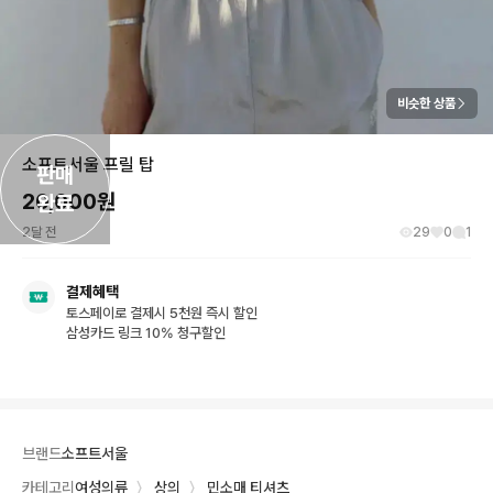
비슷한 상품
소프트서울 프릴 탑
판매

20,000
원
완료
2달 전
29
0
1
결제혜택
토스페이로 결제시 5천원 즉시 할인
삼성카드 링크 10% 청구할인
브랜드
소프트서울
카테고리
여성의류
〉
상의
〉
민소매 티셔츠