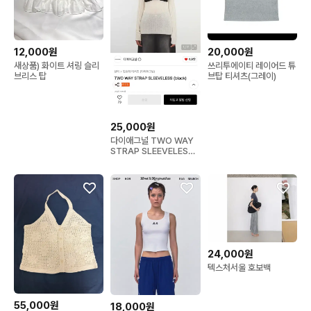
12,000원
20,000원
새상품) 화이트 셔링 슬리
쓰리투에이티 레이어드 튜
브리스 탑
브탑 티셔츠(그레이)
25,000원
다이애그널 TWO WAY
STRAP SLEEVELESS
(black)
24,000원
텍스처서울 호보백
55,000원
18,000원