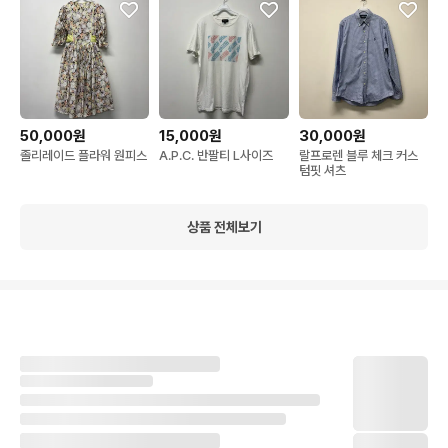
50,000원
15,000원
30,000원
졸리레이드 플라워 원피스
A.P.C. 반팔티 L사이즈
랄프로렌 블루 체크 커스
텀핏 셔츠
상품 전체보기