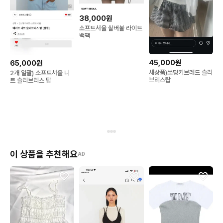
38,000원
소프트서울 실버볼 라이트
백팩
45,000원
65,000원
새상품)쏘딩키브레드 슬리
2개 일괄) 소프트서울 니
브리스탑
트 슬리브리스 탑
이 상품을 추천해요
AD