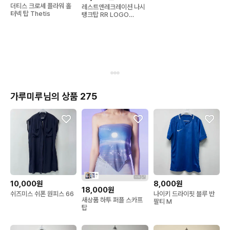
더티스 크로셰 플라워 홀
레스트앤레크레이션 나시
터넥 탑 Thetis
탱크탑 RR LOGO
SHORT TANK TOP
가루미루님의 상품 275
10,000원
8,000원
18,000원
쉬즈미스 쉬폰 원피스 66
나이키 드라이핏 블루 반
새상품 하투 퍼플 스카프
팔티 M
탑