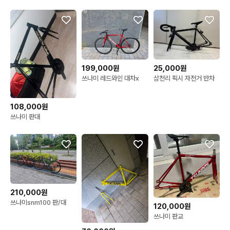
199,000원
25,000원
쓰나미 레드와인 대차x
삼천리 픽시 자전거 반차
108,000원
쓰나미 판대
210,000원
쓰나미snm100 판/대
120,000원
쓰나미 판교