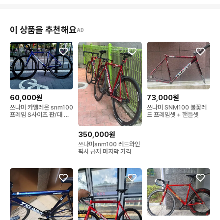
이 상품을 추천해요
AD
60,000원
73,000원
쓰나미 카멜레온 snm100
쓰나미 SNM100 불꽃레
프레임 S사이즈 판/대 설
드 프레임셋 + 핸들셋
명필독
350,000원
쓰나미snm100 레드와인
픽시 급처 마지막 가격