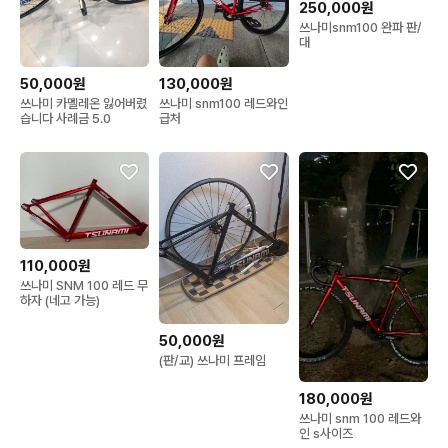
250,000원
쓰나미snm100 완파 판/
대
50,000원
130,000원
쓰나미 카멜레온 잃어버렸
쓰나미 snm100 레드와인
습니다 사례금 5.0
급처
110,000원
쓰나미 SNM 100 레드 무
하자 (네고 가능)
50,000원
(판/교) 쓰나미 프레임
180,000원
쓰나미 snm 100 레드와
인 s사이즈