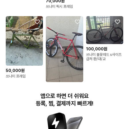
70,000원
쓰나미 픽시 프레임
100,000원
쓰나미 불꽃레드 s사이즈
급처 판/대/교
50,000원
쓰나미 프레임
100,000원
쓰나미 레드와인 반차 M
앱으로 하면 더 쉬워요
사이즈(판매만)
등록, 찜, 결제까지 빠르게!