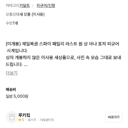
카테고리
키덜트
〉
피규어/인형
상품상태
새 상품 (미사용)
수량
1개
(미개봉) 제일복권 스파이 패밀리 라스트 원 상 아냐 포저 피규어
 시계입니다. 

상자 개봉하지 않은 미사용 새상품으로, 사진 속 모습 그대로 보내
드립니다. 

스파이 패밀리 팬이라면 놓칠 수 없는 특별한 굿즈입니다. 

더보기
구매 원하시면 바로 안전결제 해주시면 됩니다!
배송비
일반 5,000원
루키킼
바로가기
5
・ 후기
11
・ 거래내역
15