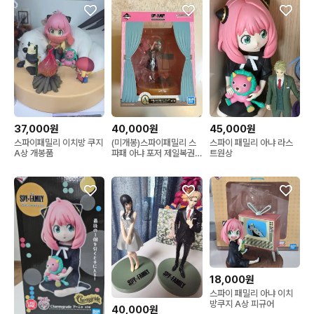
37,000원
40,000원
45,000원
스파이패밀리 이치방 쿠지
(미개봉)스파이패밀리 스
스파이 패밀리 아냐 라스
A상 개봉품
파패 아냐 포저 제일복권
트원상
A상 피규어
18,000원
스파이 패밀리 아냐 이치
방쿠지 A상 피규어
40,000원