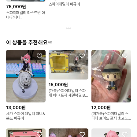
스파이패밀리 피규어
75,000원
스파이패밀리 라스트원 아
냐 팝니다.
이 상품을 추천해요
AD
15,000원
(개봉)스파이패밀리 스파
패 아냐 포저 제일복권 B
상 피규어
13,000원
12,000원
세가 스파이 패밀리 아냐&
(미개봉)스파이패밀리 스
본드 피규어
파패 로이드 포저 초코노
코 피규어 제일복권 I상