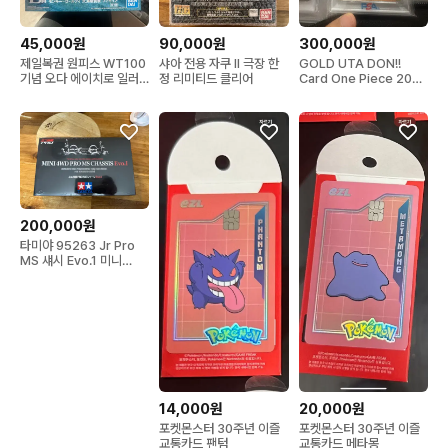
45,000원
90,000원
300,000원
제일복권 원피스 WT100
샤아 전용 자쿠 II 극장 한
GOLD UTA DON!!
기념 오다 에이치로 일러
정 리미티드 클리어
Card One Piece 2024
스트 대해적백경 B상 몽
PRB01
200,000원
타미야 95263 Jr Pro
MS 섀시 Evo.1 미니
4WD 키트
14,000원
20,000원
포켓몬스터 30주년 이즐
포켓몬스터 30주년 이즐
교통카드 팬텀
교통카드 메타몽