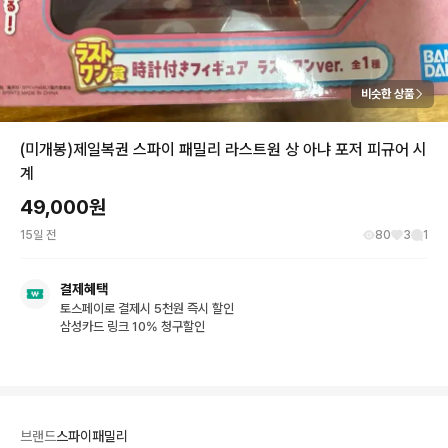
비슷한 상품
(미개봉)제일복권 스파이 패밀리 라스트원 상 아냐 포저 피규어 시
계
49,000
원
15일 전
80
3
1
결제혜택
토스페이로 결제시 5천원 즉시 할인
삼성카드 링크 10% 청구할인
브랜드
스파이패밀리