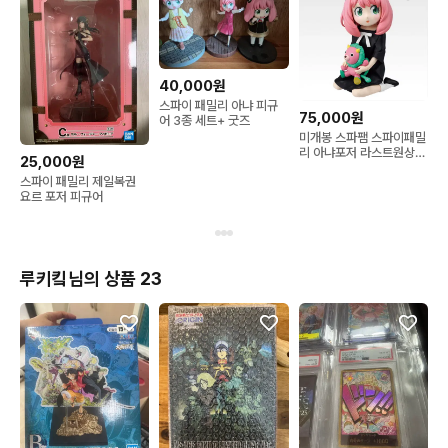
40,000원
스파이 패밀리 아냐 피규
75,000원
어 3종 세트+ 굿즈
미개봉 스파팸 스파이패밀
리 아냐포저 라스트원상
25,000원
피규어
스파이 패밀리 제일복권
요르 포저 피규어
루키킼님의 상품 23