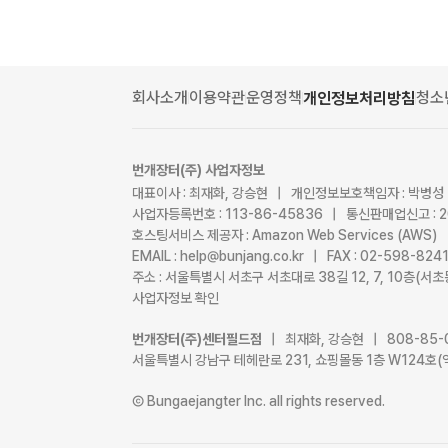
회사소개
이용약관
운영정책
청소
개인정보처리방침
번개장터(주) 사업자정보
대표이사 : 최재화, 강승현 | 개인정보보호책임자 : 박병성
사업자등록번호 : 113-86-45836 | 통신판매업신고 : 
호스팅서비스 제공자 : Amazon Web Services (AWS)
EMAIL : help@bunjang.co.kr | FAX : 02-598-82
주소 : 서울특별시 서초구 서초대로 38길 12, 7, 10층(
사업자정보 확인
번개장터(주)센터필드점
| 최재화, 강승현 | 808-85-
서울특별시 강남구 테헤란로 231, 쇼핑몰동 1층 W124호(
Ⓒ Bungaejangter Inc. all rights reserved.