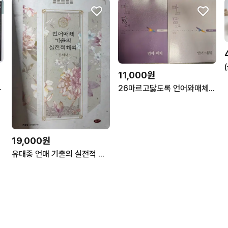
11,000원
마라 독서 해설편
26마르고닳도록 언어와매체 기출 문제집+해설집
19,000원
유대종 언매 기출의 실전적 해석 강의서 & 체화서