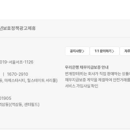
년보호정책
광고제휴
공지사항
1:1 문의하기
자주
2019-서울서초-1126
우리은행 채무지급보증 안내
번개장터㈜는 회사가 직접 판매하는 상품에
41 | 1670-2910
채무지급보증 계약을 체결하여 안전거래를
서초동, 마제스타시티, 힐스테이트 서리풀)
서비스 가입사실 확인
01905
역삼동)(역삼동, 센터필드)