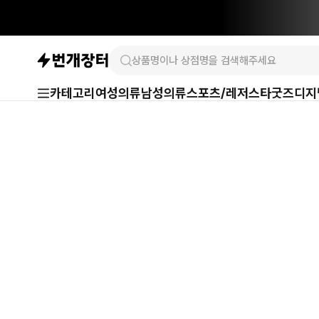
카테고리
여성의류
남성의류
스포츠/레저
스타굿즈
디지