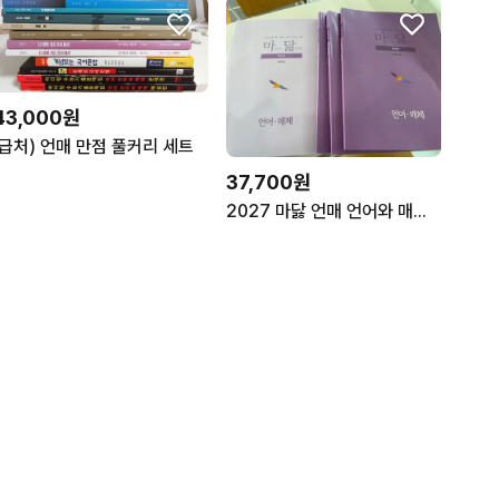
43,000원
(급처) 언매 만점 풀커리 세트
37,700원
2027 마닳 언매 언어와 매체 문제집3권 해설지1권 일괄