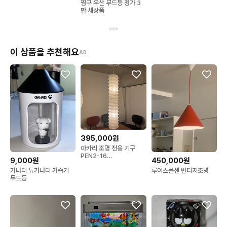
짱구 우산 무드등 정가 3
만 새상품
이 상품을 추천해요
AD
395,000원
아카리 조명 전용 기구
PEN2-16
9,000원
450,000원
33N,36N,35N 설치
가나디 듀가나디 가습기
루이스폴센 빈티지조명
무드등