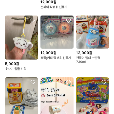
12,000원
춘식이 탁상용 선풍기
12,000원
13,000원
정품)키티 탁상용 선풍기
흰둥이 빨대 스텐컵
730ml
5,000원
우사기 얼굴 키링