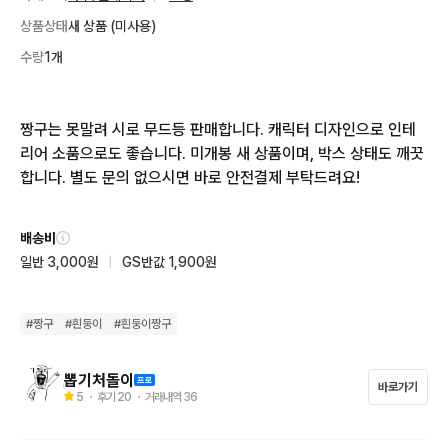
상품상태
새 상품 (미사용)
수량
1개
짱구는 못말려 시로 무드등 판매합니다. 캐릭터 디자인으로 인테
리어 소품으로도 좋습니다. 미개봉 새 상품이며, 박스 상태도 깨끗
합니다. 별도 문의 없으시면 바로 안전결제 부탁드려요!
배송비
일반 3,000원
|
GS반값 1,900원
#
짱구
#
흰둥이
#
흰둥이짱구
뽑기처돌이
바로가기
5
・ 후기
20
・ 거래내역
36