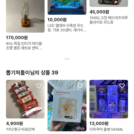
45,000원
1996) 고전 배드바츠마루
10,000원
룸라이트 무드등
LED 열대어 수족관 무드
등. 가로 30센티. 새거수
준 동영상첨부
170,000원
80s 독일 빈티지 테이블
조명 램프 레트로 앤틱 가
구 베드사이드
뽑기처돌이님의 상품 39
4,900원
13,000원
키티/짱구 타포린백
리락쿠마 물병 560ML