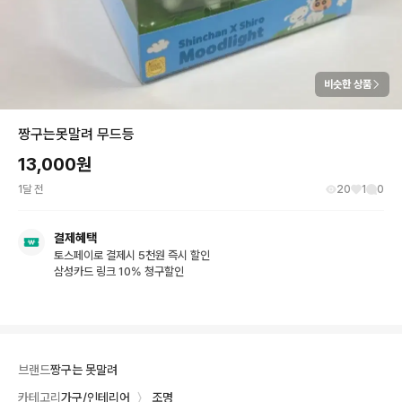
비슷한 상품
짱구는못말려 무드등
13,000
원
1달 전
20
1
0
결제혜택
토스페이로 결제시 5천원 즉시 할인
삼성카드 링크 10% 청구할인
브랜드
짱구는 못말려
카테고리
가구/인테리어
〉
조명