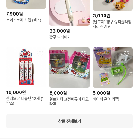
7,900원
3,900원
토이스토리 키캡 (렉스)
(탑토이) 짱구 슈퍼플라잉
시리즈 키링
33,000원
짱구 드라이기
16,000원
8,000원
5,000원
산리오 키티볼펜 12개 (1
헬로키티 고전피규어 디오
베이비 훈이 키캡
박스)
라마
상품 전체보기