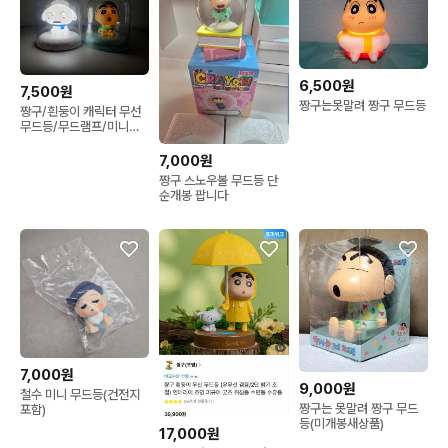
6,500원
7,500원
짱구는못말려 짱구 무드등
짱구/흰둥이 캐릭터 무선
무드등/무드램프/미니조
명/수면등/수유등/피규어
7,000원
짱구 스노우볼 무드등 단
순개봉 팝니다
7,000원
9,000원
철수 미니 무드등(건전지
짱구는 못말려 짱구 무드
포함)
등(미개봉새상품)
17,000원