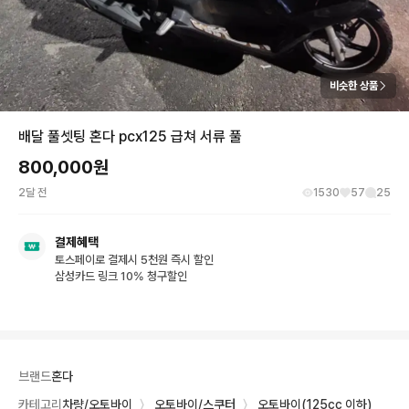
비슷한 상품
배달 풀셋팅 혼다 pcx125 급쳐 서류 풀
800,000
원
2달 전
1530
57
25
결제혜택
토스페이로 결제시 5천원 즉시 할인
삼성카드 링크 10% 청구할인
브랜드
혼다
카테고리
차량/오토바이
〉
오토바이/스쿠터
〉
오토바이(125cc 이하)