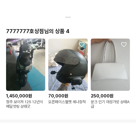
7777777호상점님의 상품 4
1,450,000원
70,000원
250,000원
청주 보이져 125 12년식
오픈페이스헬멧 세나장착
분크 인기 여성가방 상태A
배달셋팅 상태굿
급