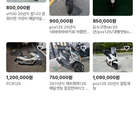
800,000원
vf100 20년식 팝니다 경
정비완 가성비 배달마실업
900,000원
850,000원
무용 시장
pcx125 20년식
요시구변ok/20
1@@@@@키로 저렴한
년/pcx125/대행셋팅ok
오토바이 판매합니다
저렴하게 판매합니다
1,200,000원
750,000원
1,090,000원
PCX125
2011년식 제트파워125
pcx125 20년식 알탑세
배달셋팅 깔끔한바이크 판
팅
매 / 전국무료배송