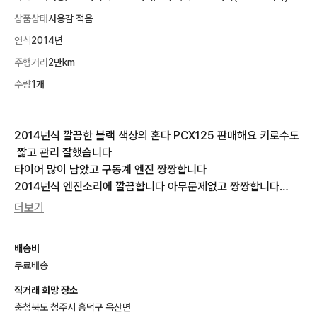
상품상태
사용감 적음
연식
2014년
주행거리
2만km
수량
1개
2014년식 깔끔한 블랙 색상의 혼다 PCX125 판매해요 키로수도
 짧고 관리 잘했습니다

타이어 많이 남았고 구동계 엔진 짱짱합니다

2014년식 엔진소리에 깔끔합니다 아무문제없고 짱짱합니다

21,xxxkm 주행했고, 꼼꼼하게 관리했어요

더보기
사진에 보이는 그대로 박스까지 모두 포함입니다

배달 업무나 출퇴근용으로 정말 좋은 스쿠터예요

배송비
배터리도 좋고 1발시동 바로되고 속도 잘나갑니다

무료배송
탁송도 가능하십니다 탁송비는 구매자분 부담입니다

직거래 희망 장소
충청북도 청주시 흥덕구 옥산면