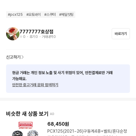
서류3장 다있고 폐지상태입니다

오토바이를 안타게되어 급하게 싸게 판매합니다

#
pcx125
#
오토바이
#
스쿠터
#
배달셋팅
핸들열선 완전좋고 앞카울 왼쪽 사용흔적 빼곤 깨끗합니다

핸드폰 거치대 배달통 키 두개 다드립니다

7777777호상점
바로가기
0
・ 후기
0
・ 거래내역
0
중고특성상 환불 안됩니다 양심있는 에눌만 찔러주세요
신고하기
현금 거래는 개인 정보 노출 및 사기 위험이 있어, 안전결제로만 거래
가능해요.
안전한 중고거래 문화 함께하기
비슷한 새 상품 보기
AD
68,450
원
PCX125(2021~26)구동계4종+벨트/혼다순정