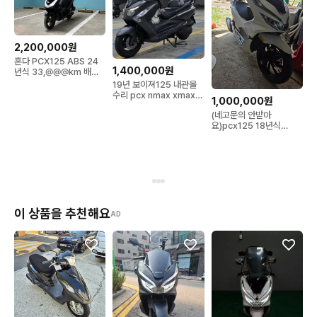
2,200,000원
혼다 PCX125 ABS 24
1,400,000원
년식 33,@@@km 배달
대행풀셋팅 220만원
19년 보이져125 내관올
수리 pcx nmax xmax
1,000,000원
포르자 크루심
(네고문의 안받아
요)pcx125 18년식
48000키로 판매합니다.
이 상품을 추천해요
AD