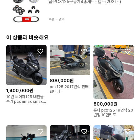
품 PCX125구동계4종세트+벨트(2021~)
쿠팡 ・
광고
이 상품과 비슷해요
800,000원
pcx125 2017년식 판매
1,400,000원
합니다
19년 보이져125 내관올
수리 pcx nmax xmax
800,000원
포르자 크루심
혼다 pcx125 19년식 20
년형 10만키로