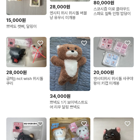
80,000원
28,000원
스코시즘 이로 클라우드
엔시티 위시 위시돌 버블
스파오 짚톡 인형 밥덩이
냥 유우시 미개봉
15,000원
쁘넥도 캣삐, 달링이
28,000원
20,000원
급처)) nct wish 위시돌
엔시티위시 위시돌 사쿠야
쿠리
팡이 키캡 미개봉
34,000원
쁘넥도 1기 보이넥스트도
어 리우 달링 쁘넥도