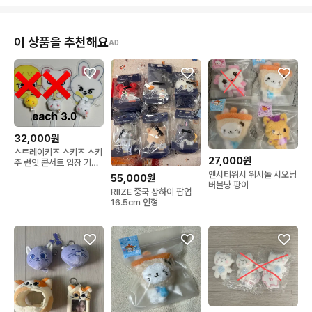
이 상품을 추천해요
AD
32,000원
스트레이키즈 스키즈 스키
27,000원
주 런잇 콘서트 입장 기프
트 폼폼키링+부채
엔시티위시 위시돌 시오닝
55,000원
버블냥 팡이
RIIZE 중국 상하이 팝업
16.5cm 인형