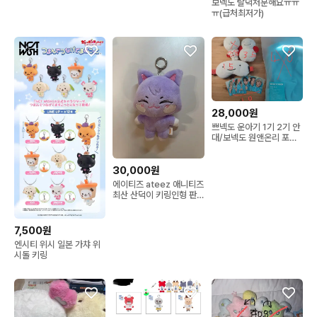
보넥도 탈덕처분해요ㅠㅠ
ㅠ(급처최저가)
28,000원
쁘넥도 운아기 1기 2기 안
대/보넥도 원앤온리 포카
후드티
30,000원
에이티즈 ateez 애니티즈
최산 산덕이 키링인형 판
매
7,500원
엔시티 위시 일본 가챠 위
시돌 키링