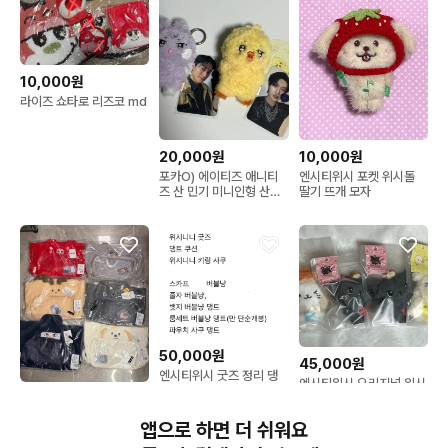
10,000원
라이즈 쇼타로 리즈코 md
20,000원
10,000원
포카O) 에이티즈 애니티
엔시티위시 포켓 위시돌
즈 산 민기 미니인형 산덕
딸기 뜨개 모자
이 뿅밍이
50,000원
45,000원
엔시티위시 굿즈 정리 댕
엔시티위시 오리지널 위시
트 버블냥 팡이 룐룐 위시
58,000원
돌 쿠리 (미개봉)
니니 오투럽 위시돌
RIIZE 중국 상하이 팝업
앱으로 하면 더 쉬워요
봉제 인형 이타백