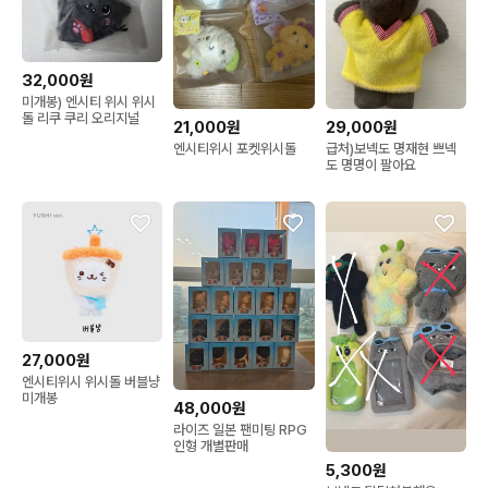
32,000원
미개봉) 엔시티 위시 위시
돌 리쿠 쿠리 오리지널
21,000원
29,000원
엔시티위시 포켓위시돌
급처)보넥도 명재현 쁘넥
도 명명이 팔아요
27,000원
엔시티위시 위시돌 버블냥
미개봉
48,000원
라이즈 일본 팬미팅 RPG
인형 개별판매
5,300원