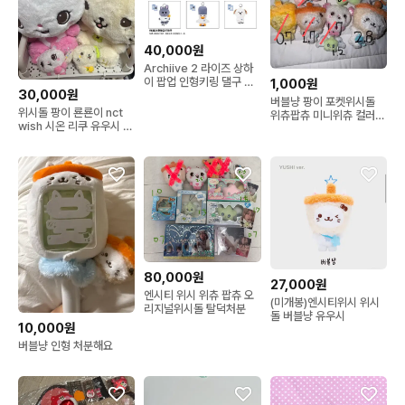
40,000원
Archiive 2 라이즈 상하
이 팝업 인형키링 댈구 받
1,000원
30,000원
아요!!!
버블냥 팡이 포켓위시돌
위시돌 팡이 룐룐이 nct
위츄팝츄 미니위츄 컬러버
wish 시온 리쿠 유우시 재
블냥판매
희 료 사쿠야
80,000원
27,000원
엔시티 위시 위츄 팝츄 오
(미개봉)엔시티위시 위시
리지널위시돌 탈덕처분
돌 버블냥 유우시
10,000원
버블냥 인형 처분해요