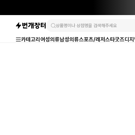
카테고리
여성의류
남성의류
스포츠/레저
스타굿즈
디지