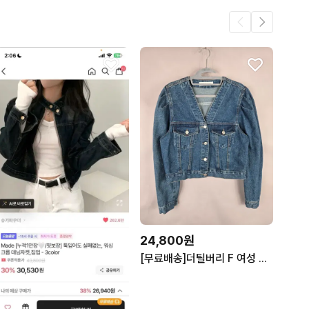
24,800원
[무료배송]더틸버리 F 여성 브이넥 퍼프소매 데님 청 숏 자켓