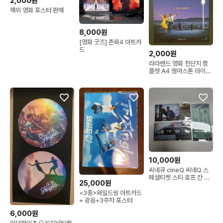
2,000원
해외 영화 포스터 판매
8,000원
[영화 굿즈] 존윅4 아트카
드
2,000원
라라랜드 영화 전단지 팜
플렛 A4 엠마스톤 라이언
고슬링
10,000원
씨네큐 cineQ 씨네Q 스
페셜티켓 스티 호프 칸 버
25,000원
전 굿즈 특전
<3종>와일드씽 아트카드
+ 광음+3주차 포스터
6,000원