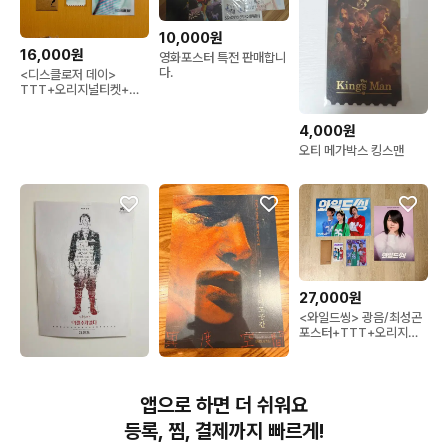
10,000원
16,000원
영화포스터 특전 판매합니
다.
<디스클로저 데이>
TTT+오리지널티켓+아
트카드 3종 일괄
4,000원
오티 메가박스 킹스맨
27,000원
<와일드씽> 광음/최성곤
포스터+TTT+오리지널
티켓+아트카드 일괄
3,500원
3,000원
* 어쩔수가없다 스페셜
영화 전단지 이도공간 풍
앱으로 하면 더 쉬워요
A3포스터 굿즈 CGV 롯
재기시 퍼펙트데이즈 존윅
데시네마 메가박스 박찬욱
겨울왕국2
등록, 찜, 결제까지 빠르게!