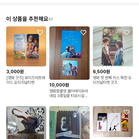
이 상품을 추천해요
AD
3,000원
6,500원
[영화 굿즈] 보이즈어프레
영화 첫 번째 키스 특전 오
이드 오리지널티켓
리지널티켓 굿즈
10,000원
영화팜플렛 콜미바이유어
네임 3종일괄 티모시살라
메 전단지 포스터