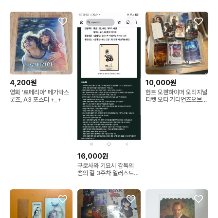
크리스토퍼 놀란 영화
4,200원
10,000원
영화 '로메리아' 메가박스
헌트 오펜하이머 오리지널
굿즈, A3 포스터 +_+
티켓 오티 가디언즈오브갤
럭시3 미션임파서블 파묘
크리스토퍼놀란 영화 가오
갤3
16,000원
구로사와 기요시 감독의
뱀의 길 3주차 일러스트
오리지널 포스터 (A3) 팝
니다