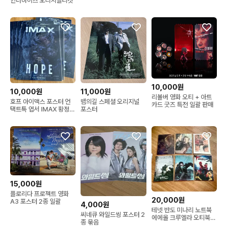
인더하이츠 오리지널티켓
10,000원
10,000원
11,000원
리볼버 영화 오티 + 아트
호프 아이맥스 포스터 언
뱀의길 스페셜 오리지널
카드 굿즈 특전 일괄 판매
택트톡 엽서 IMAX 황정민
포스터
베테랑 교섭 인질 아트카
드 서울의봄 오리지널티켓
오티
15,000원
플로리다 프로젝트 영화
20,000원
A3 포스터 2종 일괄
4,000원
테넷 반도 미나리 노트북
씨네큐 와일드씽 포스터 2
에에올 크루엘라 오티북
종 묶음
오리지널 티켓북 포스터