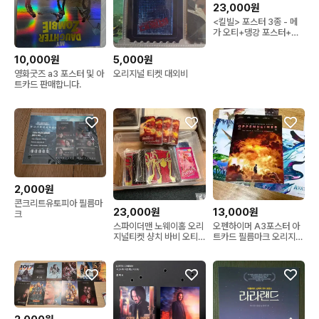
23,000원
<킬빌> 포스터 3종 - 메
가 오티+댕강 포스터+원
개봉 A3전단지
10,000원
5,000원
영화굿즈 a3 포스터 및 아
오리지널 티켓 대외비
트카드 판매합니다.
2,000원
콘크리트유토피아 필름마
23,000원
13,000원
크
스파이더맨 노웨이홈 오리
오펜하이머 A3포스터 아
지널티켓 샹치 바비 오티
트카드 필름마크 오리지널
양조위영화 포스터아트카
티켓 오티 크리스토퍼놀란
드
영화 인셉션 뱃지 덩케르
크 테넷 대국전 포스터