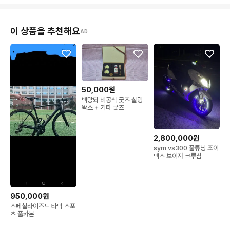
이 상품을 추천해요
AD
50,000원
백망되 비공식 굿즈 실링
왁스 + 기타 굿즈
2,800,000원
sym vs300 풀튜닝 조이
맥스 보이져 크루심
950,000원
스페셜라이즈드 타막 스포
츠 풀카본