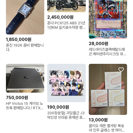
2,450,000원
혼다 PCX125 ABS 21년
1만KM 실키로수차량 판
매중(배달세팅)
1,850,000원
28,000원
론진 1926 콤비 판매합니
레드아이즈블랙메탈드래
다.
곤 쿼터센추리시크릿 유희
왕 QCLP-JP005
750,000원
HP Victus 15 게이밍 노
190,000원
트북 판매합니다 / RTX
3050 / i5-13420H /
200장분철) 괴담출근 J3
RAM 16GB / 신품급
박민성 브라운 류재관 포
13,000원
카 포토카드
클리오 레몬 별사탕 복숭
아 진주 글래스 앤 하이라