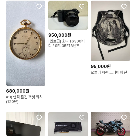
950,000원
[민트급] 소니 a6300바
디 / SEL35F18렌즈
95,000원
오클리 백팩 그레이 패턴
680,000원
#3) 앤틱 론진 포켓 워치
(120년)