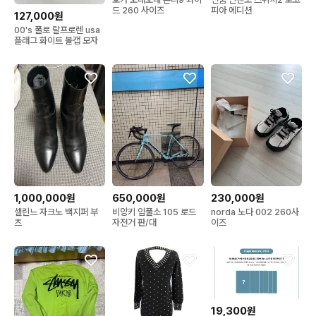
드 260 사이즈
피아 에디션
127,000원
00's 폴로 랄프로렌 usa
플래그 화이트 볼캡 모자
1,000,000원
650,000원
230,000원
셀린느 자크노 백지퍼 부
비앙키 임풀소 105 로드
norda 노다 002 260사
츠
자전거 판/대
이즈
19,300원