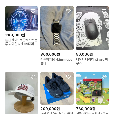
이터 하라
1,181,000원
론진 하이드로콘퀘스트 블
루 다이얼 시계 39미리 쿼
츠
300,000원
50,000원
애플워치10 42mm gps
레이저 바이퍼 v2 pro 마
실버
우스
209,000원
760,000원
호카 오네오네 본디9 와이
신품 닌텐도 스위치2 포코