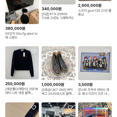
2,900,000원
340,000원
스즈키 gsxr125 21년 풀
[S급] RTX 2080ti
튜닝
11GB 고성능 그래픽카드
380,000원
55인치 55u7g qled tv
와 스텐드
250,000원
1,000,000원
3,500원
[새상품O/매장O] 25FW
[S등급 UK7 260] 바이
앙스타 츠카사 아라시 레
아미 니트 여성 블랙
버그 2020라스트 블랙
오 세나 이즈미 리츠 나이
FKS826
US네이비 장교부
츠 기고 특전 엽서