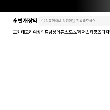
카테고리
여성의류
남성의류
스포츠/레저
스타굿즈
디지