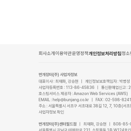
회사소개
이용약관
운영정책
청소
개인정보처리방침
번개장터(주) 사업자정보
대표이사 : 최재화, 강승현 | 개인정보보호책임자 : 박병성
사업자등록번호 : 113-86-45836 | 통신판매업신고 : 
호스팅서비스 제공자 : Amazon Web Services (AWS)
EMAIL : help@bunjang.co.kr | FAX : 02-598-82
주소 : 서울특별시 서초구 서초대로 38길 12, 7, 10층(
사업자정보 확인
번개장터(주)센터필드점
| 최재화, 강승현 | 808-85-
서울특별시 강남구 테헤란로 231, 쇼핑몰동 1층 W124호(