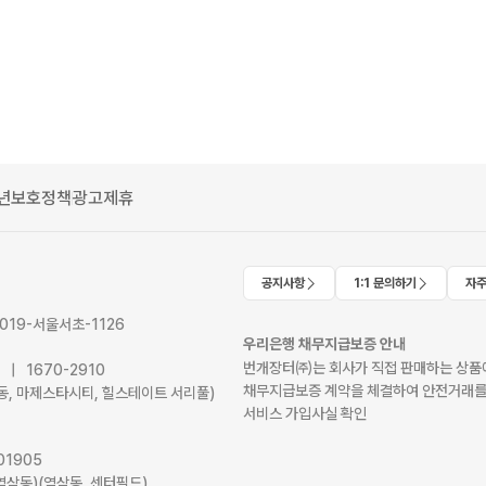
년보호정책
광고제휴
공지사항
1:1 문의하기
자주
2019-서울서초-1126
우리은행 채무지급보증 안내
번개장터㈜는 회사가 직접 판매하는 상품에
41 | 1670-2910
채무지급보증 계약을 체결하여 안전거래를
서초동, 마제스타시티, 힐스테이트 서리풀)
서비스 가입사실 확인
01905
역삼동)(역삼동, 센터필드)