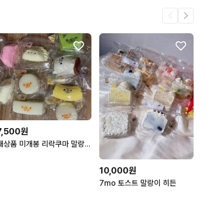
7,500원
새상품 미개봉 리락쿠마 말랑이 멜론 무 핑크 만두 버섯
10,000원
7mo 토스트 말랑이 히든