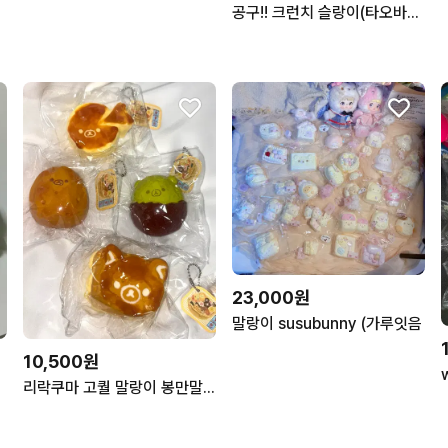
공구!! 크런치 슬랑이(타오바오)
23,000원
말랑이 susubunny (가루잇음
10,500원
리락쿠마 고퀄 말랑이 봉만말 owo