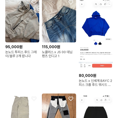
95,000원
115,000원
논노드 투피스 후드 그레
노쿨러스 x JS 00 데님
이/블루 2개 팝니다
팬츠 인디고 1
80,000원
논노드 x 신세계 BAYC 2
피스 크롭 후드 워시드 블
루