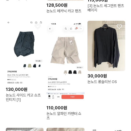
128,500원
[3] 논노드 세그먼트 팬츠
베이지
논노드 메카닉 카고 팬츠
30,000원
논노드 롱슬리브 OS
130,000원
논노드 사이드 카고 쇼츠
빈티지 [1]
110,000원
논노드 알파인 카펜터 쇼
츠