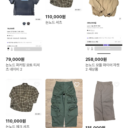
110,000원
논노드 셔츠
79,000원
258,000원
논노드 퍼커링 모토 티셔
논노드 모듈 와이어 자켓
츠 네이비 2
2 새상품
110,000원
논노드 체크 셔츠
115,000원