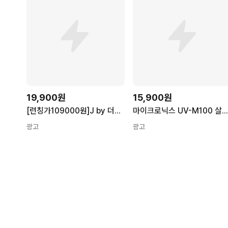
19,900원
15,900원
[런칭가109000원]J by 더블 브레스티드 트렌치코트
마이크로닉스 UV-M100 살균모니터 스탠
광고
광고