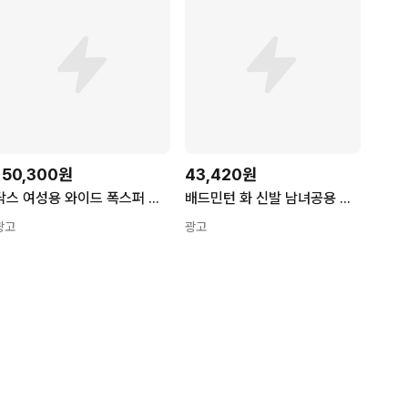
150,300원
43,420원
닥스 여성용 와이드 폭스퍼 머플러 DBMU4F74
배드민턴 화 신발 남녀공용 운동화 미끄럼방지 와이드 동호인 코트화
광고
광고