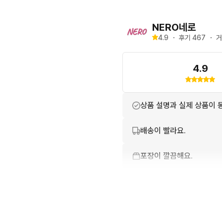
NERO네로
4.9
・
후기 
467
・
거
4.9
상품 설명과 실제 상품이 
배송이 빨라요.
포장이 깔끔해요.
번개톡 답변이 빨라요.
친절하고 배려가 넘쳐요.