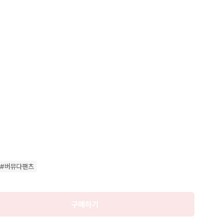
예약중
미숙지시 불이익에 대해서는 책임지지 않습니다

시면 다른 상품 구매해주세요

 있습니다

#
버뮤다팬츠
천일뿐

부탁드립니다

가해주세요

구매하기