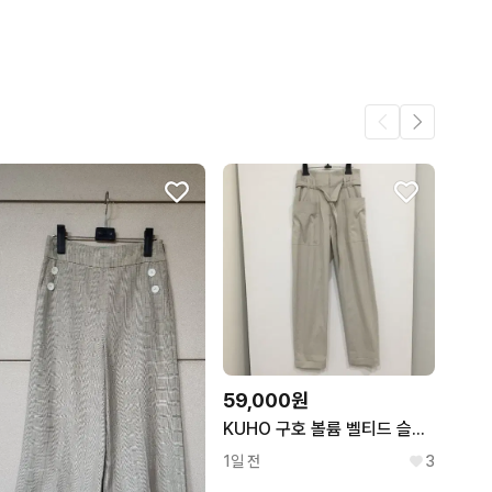
어요.
293
17
6
.
4
4
59,000원
KUHO 구호 볼륨 벨티드 슬랙스 팬츠 64
1일 전
3