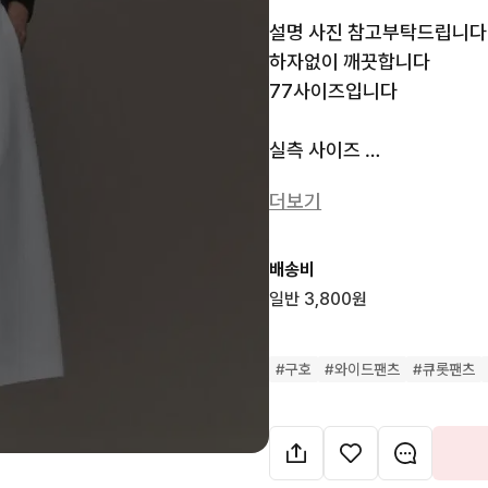
설명 사진 참고부탁드립니다

하자없이 깨끗합니다

77사이즈입니다

실측 사이즈 

가슴(허리)단면  총장순

더보기
40/78

상점소개 필독 부탁드려요 
배송비
네고 택포요청 사양합니다

일반 3,800원
중고상품이니 새상품을 원하
미처 발견 못한 하자 있을 수
#
구호
#
와이드팬츠
#
큐롯팬츠
사이즈추천은 어디까지나 추
실측 참고하신 후 구매결정 
손질 비용으로 에누리는 삼
교환 환불 절대 불가합니다