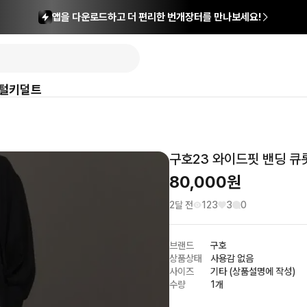
앱을 다운로드하고 더 편리한 번개장터를 만나보세요!
털
키덜트
구호23 와이드핏 밴딩 큐
80,000
원
2달 전
123
3
0
브랜드
구호
상품상태
사용감 없음
사이즈
기타 (상품설명에 작성)
수량
1개