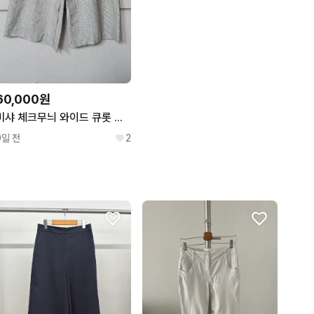
60,000원
미샤 체크무늬 와이드 큐롯 팬츠
9일 전
2