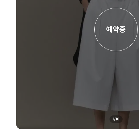
예약중
1
/
10