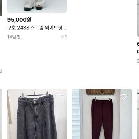
95,000원
구호 24SS 스트링 와이드핏 팬츠/여성61-91/칠팔구제
14일 전
1
츠
2