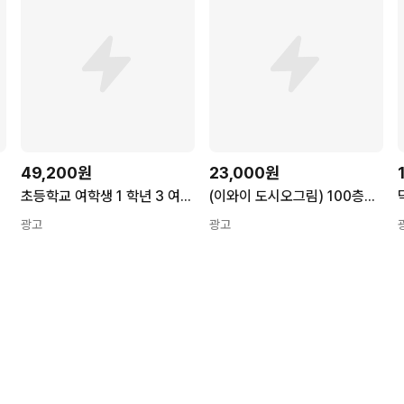
49,200원
23,000원
드
초등학교 여학생 1 학년 3 여아 가벼운 레저 어린이 부담 구호 능선 보호 배낭
(이와이 도시오그림) 100층짜리 집 숫자 카드 (추천도서)
광고
광고