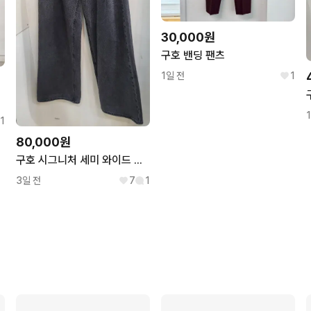
30,000원
구호 밴딩 팬츠
1일 전
1
1
80,000원
구호 시그니처 세미 와이드 데님
3일 전
7
1