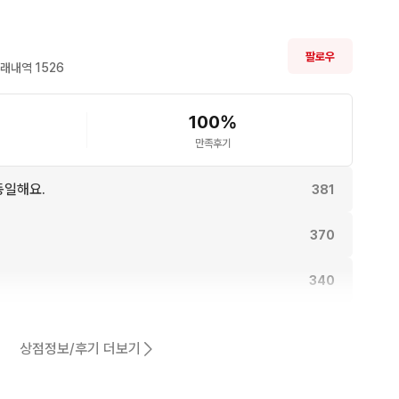
팔로우
래내역 
1526
100
%
만족후기
동일해요.
381
370
340
327
상점정보/후기 더보기
311