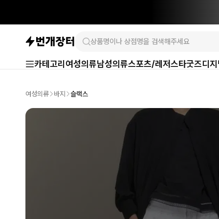
카테고리
여성의류
남성의류
스포츠/레저
스타굿즈
디지
여성의류
바지
슬랙스