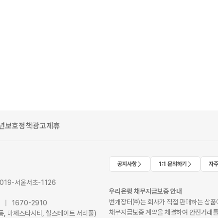
년보호정책
광고제휴
공지사항
1:1 문의하기
자주
2019-서울서초-1126
우리은행 채무지급보증 안내
번개장터㈜는 회사가 직접 판매하는 상품에
41 | 1670-2910
채무지급보증 계약을 체결하여 안전거래를
서초동, 마제스타시티, 힐스테이트 서리풀)