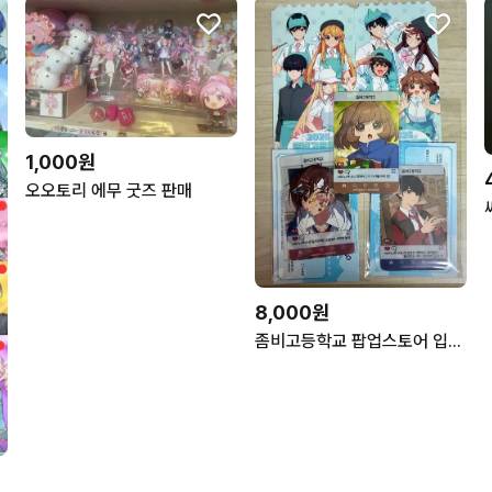
1,000원
오오토리 에무 굿즈 판매
8,000원
좀비고등학교 팝업스토어 입장 포카 5만원 특전 준호 예슬 동진 유리 나래 동석 현지 준형 A B