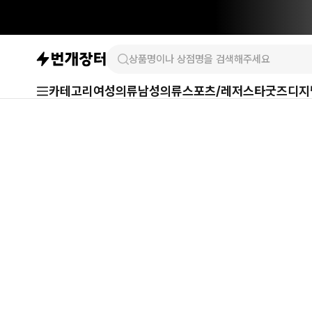
카테고리
여성의류
남성의류
스포츠/레저
스타굿즈
디지