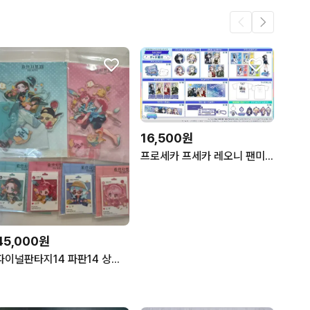
16,500원
프로세카 프세카 레오니 팬미팅 공구 전품목
45,000원
파이널판타지14 파판14 상하이 중국 팝업 스토어 굿즈 판매