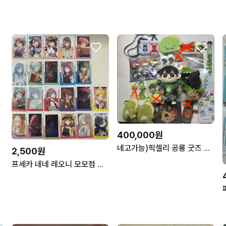
400,000원
네고가능)픽셀리 공룡 굿즈 판매
2,500원
프세카 네네 레오니 모모점 이픽카드 판매