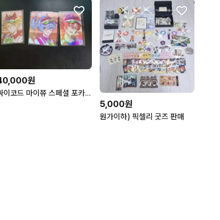
40,000원
싸이코드 마이쮸 스페셜 포카 제시받아요 하루토 연이 루이쨘
5,000원
원가이하) 픽셀리 굿즈 판매