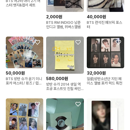
BTS 머2터 아미 2기 머
스터 뱃지&엽서 세트
2,000원
40,000원
BTS RM INDIGO 남준
BTS 런석진 패브릭 포스
인디고 앨범, 위버스앨범
터
50,000원
32,000원
580,000원
BTS 방탄 슈가 윤기 미니
일괄)방탄소년단 지민 페
포카 머스터 / 윙즈 / 럽셀
이스 앨범 포카 럭드 특전
방탄 슈가 2014 생일 역
일괄
조공 포스트잇 친필 싸인
팬싸 앨범 공방 희귀