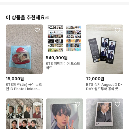
이 상품을 추천해요
AD
540,000원
BTS 아미피디아 포스트
세트
15,000원
12,000원
BTS의 진(Jin) 공식 굿즈
BTS 슈가 August D D-
인 ID Photo Holder
DAY 월드투어 공식 굿즈
Set
2컷 포토