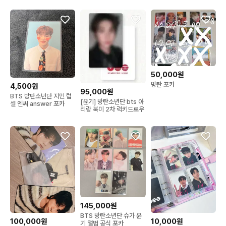
jin
50,000원
방탄 포카
4,500원
95,000원
BTS 방탄소년단 지민 럽
[윤기] 방탄소년단 bts 아
셀 엔써 answer 포카
리랑 북미 2차 럭키드로우
145,000원
BTS 방탄소년단 슈가 윤
10,000원
100,000원
기 앨범 공식 포카