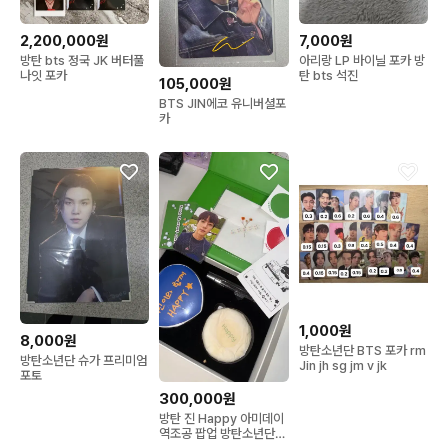
2,200,000원
7,000원
방탄 bts 정국 JK 버터풀
아리랑 LP 바이닐 포카 방
나잇 포카
탄 bts 석진
105,000원
BTS JIN에코 유니버셜포
카
1,000원
8,000원
방탄소년단 BTS 포카 rm
방탄소년단 슈가 프리미엄
Jin jh sg jm v jk
포토
300,000원
방탄 진 Happy 아미데이
역조공 팝업 방탄소년단