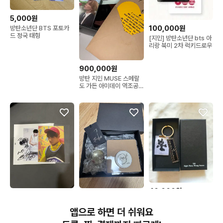
5,000원
100,000원
방탄소년단 BTS 포토카
드 정국 태형
[지민] 방탄소년단 bts 아
리랑 북미 2차 럭키드로우
900,000원
방탄 지민 MUSE 스메랄
도 가든 아미데이 역조공
BTS 지민 방탄소년단
40,000원
100,000원
80,000원
방탄 남준 아미전시회 사
방탄 bts 지민 싸인 정국
방탄소년단 지민 face 역
진전 키링 특전 이벤트
앱으로 하면 더 쉬워요
대만 포카
조공 공방
bts rm