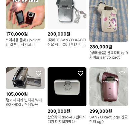
170,000원
200,000원
!! 미사용 풀박 / jvc gc
(작례O) SANYO XACTI
fm2 빈티지 캠코더
산요 작티 C5 빈티지 디카
280,000원
캠코더
[상태 좋음] 산요작티 cg9
화이트 sanyo xacti
185,000원
캠코더 디카 빈티지 빅터
GZ-HD3 / 작례있음
200,000원
299,000원
산요작티 dsc-e6 빈티지
SANYO xacti cg9 산요
디카 디지털카메라
작티 cg9