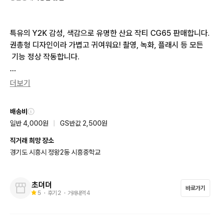
특유의 Y2K 감성, 색감으로 유명한 산요 작티 CG65 판매합니다. 
권총형 디자인이라 가볍고 귀여워요! 촬영, 녹화, 플래시 등 모든
 기능 정상 작동합니다.

​구성: 본체, 배터리, 충전기, SD카드 (바로 사용 가능), 상자, 설명
더보기
서

배송비
​빈티지 기기 특성상 환불은 어렵습니다. 구매 원하시면 채팅 주세
일반 4,000원
|
GS반값 2,500원
요!
직거래 희망 장소
경기도 시흥시 정왕2동 시흥중학교
초뎌뎌
바로가기
5
・ 후기
2
・ 거래내역
4