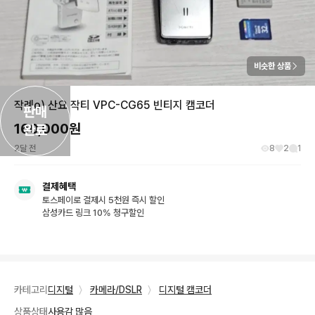
비슷한 상품
작례o) 산요 작티 VPC-CG65 빈티지 캠코더
판매

160,000
원
완료
2달 전
8
2
1
결제혜택
토스페이로 결제시 5천원 즉시 할인
삼성카드 링크 10% 청구할인
카테고리
디지털
〉
카메라/DSLR
〉
디지털 캠코더
상품상태
사용감 많음