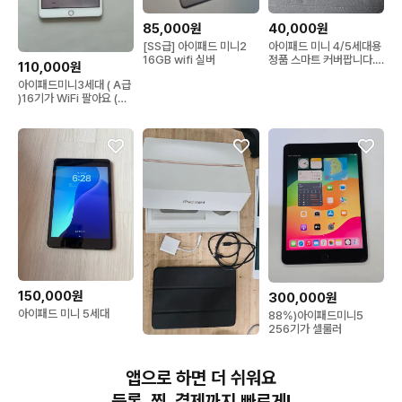
85,000원
40,000원
[SS급] 아이패드 미니2
아이패드 미니 4/5세대용
16GB wifi 실버
정품 스마트 커버팝니다.
110,000원
파파야색상
아이패드미니3세대 ( A급
)16기가 WiFi 팔아요 (배
터리오래감)
150,000원
300,000원
아이패드 미니 5세대
88%)아이패드미니5
256기가 셀룰러
350,000원
아이패드 미니5 256기가
앱으로 하면 더 쉬워요
셀룰러 로즈골드
등록, 찜, 결제까지 빠르게!