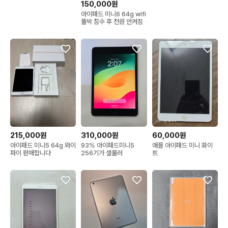
150,000원
아이패드 미니6 64g wifi
풀박 침수 후 전원 안켜짐
215,000원
310,000원
60,000원
아이패드 미니5 64g 와이
93% 아이패드미니5
애플 아이패드 미니 화이
파이 판매합니다
256기가 셀룰러
트