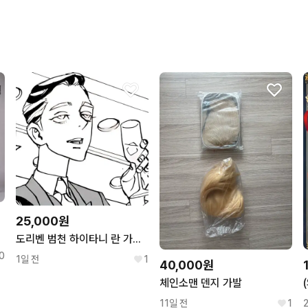
25,000원
도리벤 범천 하이타니 란 가발 택포 2.5
0
1일 전
1
40,000원
체인소맨 덴지 가발
11일 전
1