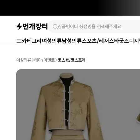
카테고리
여성의류
남성의류
스포츠/레저
스타굿즈
디지
여성의류
테마/이벤트
코스튬/코스프레