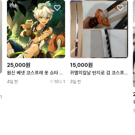
25,000원
15,000원
원신 베넷 코스프레 옷 쇼타 남캐
귀멸의칼날 탄지로 검 코스프레
4일 전
10
1
3일 전
 팝니다
1