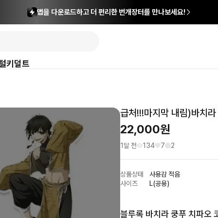
앱을 다운로드하고 더 편리한 번개장터를 만나보세요!
털
키덜트
급처!!!마지막 내림)바치
22,000
원
1달 전
134
7
2
상품상태
사용감 적음
사이즈
L(공용)
블루록 바치라 쿵푸 치파오 