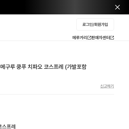
로그인/회원가입
메루카리
판매자센터
라 메구루 쿵푸 치파오 코스프레 (가발포함
신고하기
코스프레
