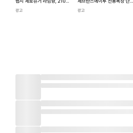
펩시 제로슈거 라임향, 210ml, 30개
세브란스에이투 전용목장 단백우유, 180ml,
광고
광고