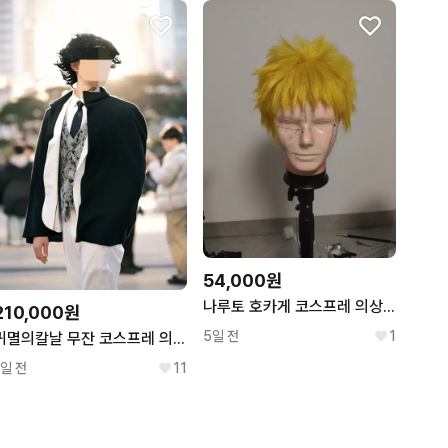
54,000원
나루토 호카게 코스프레 의상 팔아요
210,000원
5일 전
1
귀멸의칼날 무잔 코스프레 의상 풀세트 (신발 미포함)
1일 전
11