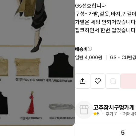
Gs선호합니다

구성- 가발,겉옷,바지,귀걸이,
가발은 세팅 안되어있습니다

집코하면서 한번 입었습니다!
배송비
일반 4,000원
  |  
GS • CU반값
고추참치구멍가게
5
・
후기 
7
・
거래내역
5