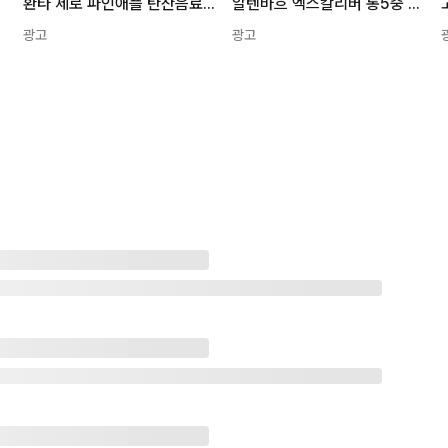
 24개
환타 제로 파인애플 탄산음료, 350ml, 24개
알텐바흐 엑스칼리버 통5중 후라이팬 인덕션 IH, 28cm, 1개
광고
광고