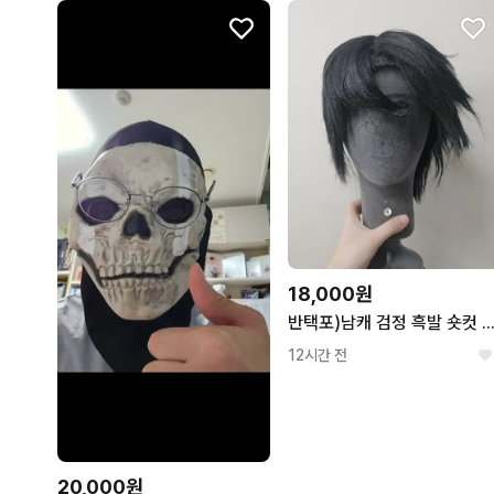
18,000원
반택포)남캐 검정 흑발 숏컷 세팅 가발 반깐머리
12시간 전
20,000원