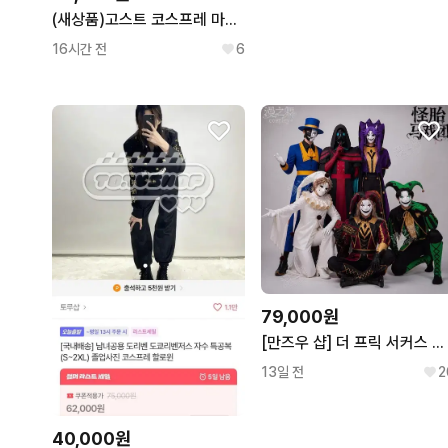
(새상품)고스트 코스프레 마스크
16시간 전
6
79,000원
[만즈우 샵] 더 프릭 서커스 코스프레 의상 모음
13일 전
2
40,000원