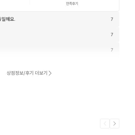
만족후기
동일해요.
7
7
7
6
상점정보/후기 더보기
어요.
5
5