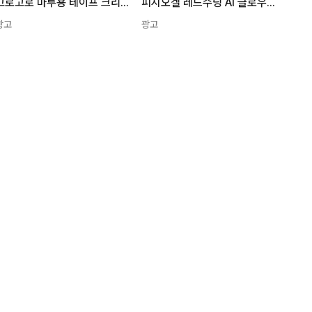
고로고로 마루용 테이프 크리너 리필 3개입, 1개
피지오겔 레드수딩 AI 글로우업 썬스크린 SPF50+ PA++++, 30ml, 1개
광고
광고