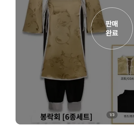
판매

완료
1
/
3