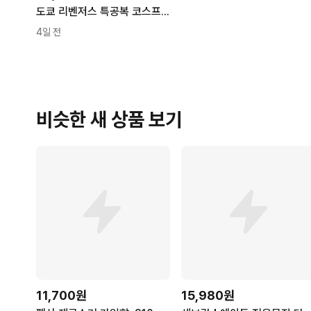
도쿄 리벤저스 특공복 코스프레 졸업사진
4일 전
비슷한 새 상품 보기
11,700원
15,980원