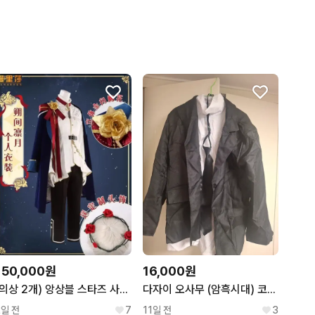
150,000원
16,000원
(의상 2개) 앙상블 스타즈 사쿠마 리츠 코스프레
다자이 오사무 (암흑시대) 코스프레 의상
2일 전
7
11일 전
3