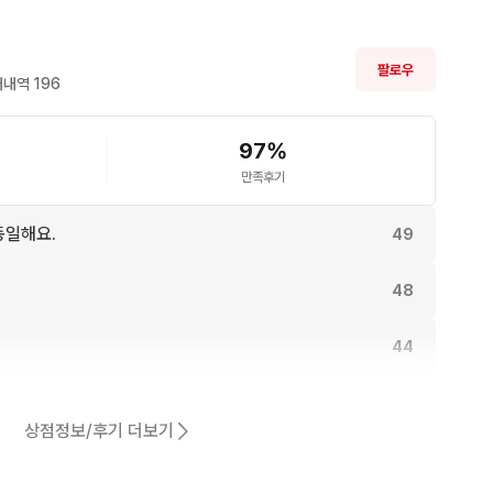
보풀제거 후 판매중이니, 바로 착용해도 됩니다.

팔로우
내역 
196
따라 1-3cm 정도 오차가 발생할 수 있습니다.
97
%
만족후기
동일해요.
49
48
44
42
상점정보/후기 더보기
어요.
38