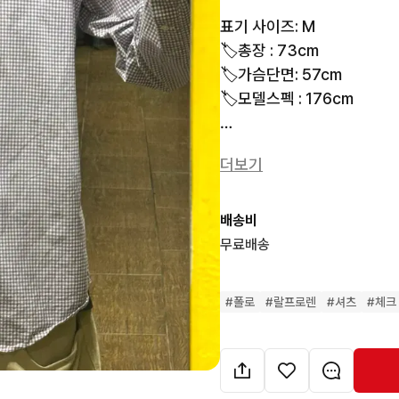
표기 사이즈: M

🏷️총장 : 73cm

🏷️가슴단면: 57cm

🏷️모델스펙 : 176cm

₊ ₊ ₊ ₊ ₊ ₊ ₊ ₊ ₊ ₊ ₊ ₊ ₊ ₊ ₊ ₊ ₊
더보기
빈티지 폴로 랄프로렌 체크셔
코디 연출이 가능합니다!

₊ ₊ ₊ ₊ ₊ ₊ ₊ ₊ ₊ ₊ ₊ ₊ ₊ ₊ ₊ ₊ ₊ 
배송비
무료배송
🐰 서울 마포구 어울마당로 1
  Open 12:00 - 23:00

#
폴로
#
랄프로렌
#
셔츠
#
체크
🐰 빈티지 특성상 교환/환불
🐰 배송은 2-3일 정도 소요