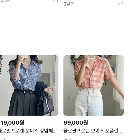
4일 전
1
3일 전
1
119,000원
99,000원
폴로랄프로렌 보이즈 깅엄체크 포플린 셔츠 (블루)
폴로랄프로렌 보이즈 포플린 깅엄체크 반팔 셔츠 (오렌지)