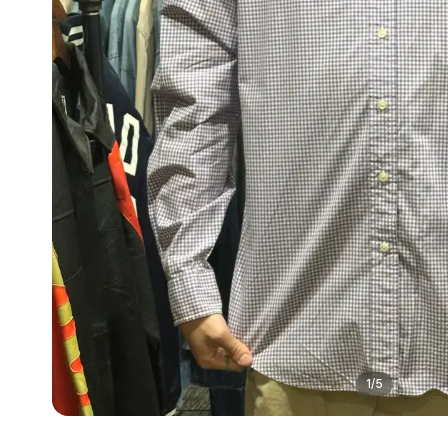
1
/
5