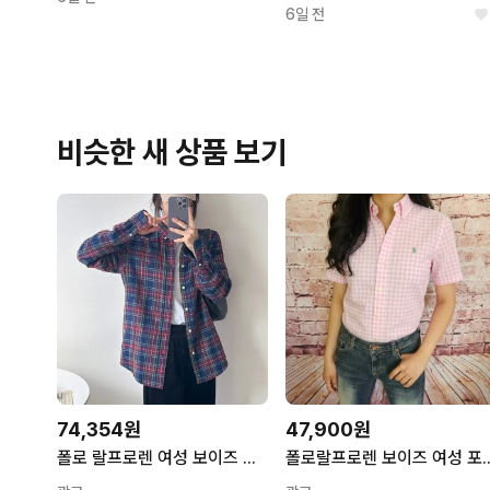
6일 전
비슷한 새 상품 보기
74,354원
47,900원
폴로 랄프로렌 여성 보이즈 블루레드 체크 플란넬 코튼 셔츠 8279
폴로랄프로렌 보이즈 여성 포플린 깅엄체크 