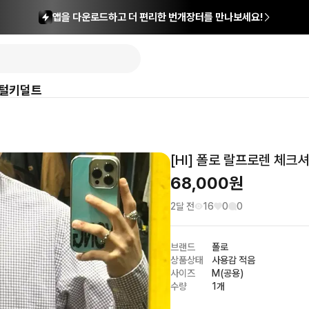
앱을 다운로드하고 더 편리한 번개장터를 만나보세요!
털
키덜트
[HI] 폴로 랄프로렌 체크
68,000
원
2달 전
16
0
0
브랜드
폴로
상품상태
사용감 적음
사이즈
M(공용)
수량
1개