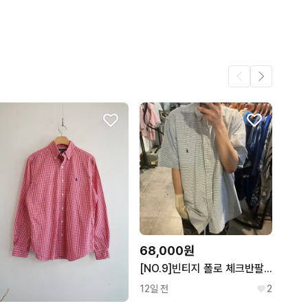
38
68,000원
[NO.9]빈티지 폴로 체크반팔셔츠 블루
12일 전
2