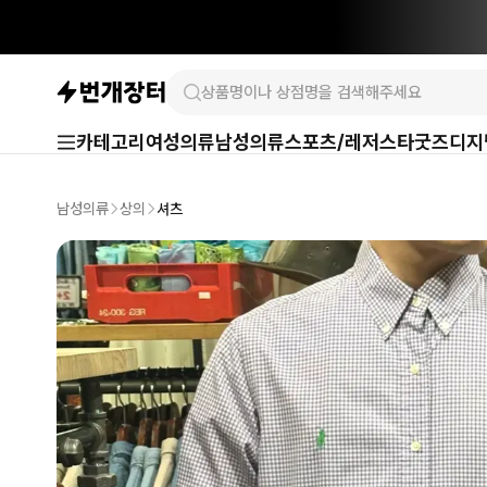
카테고리
여성의류
남성의류
스포츠/레저
스타굿즈
디지
남성의류
상의
셔츠