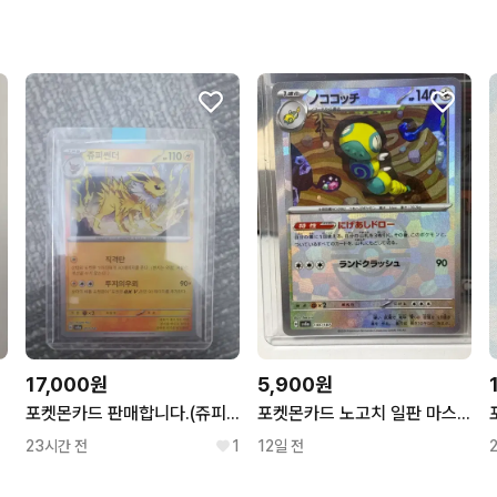
무리한 네고를 하지 않아요
꼭 필요한 문의만 해요.
번개페이를 잘 받아줘요.
17,000원
5,900원
괄
포켓몬카드 판매합니다.(쥬피썬더 마스터볼)
포켓몬카드 노고치 일판 마스터볼
23시간 전
1
12일 전