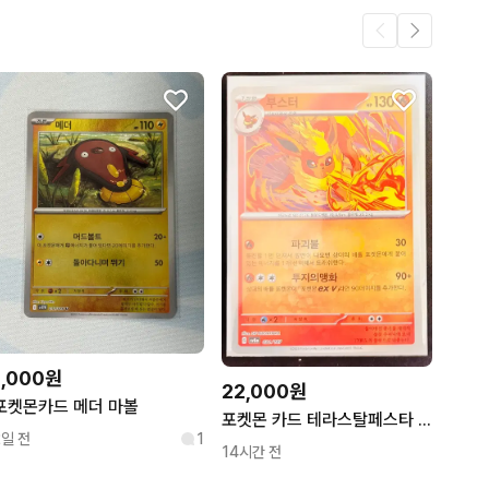
.
35
29
1
1,000원
22,000원
포켓몬카드 메더 마볼
포켓몬 카드 테라스탈페스타 부스터 021/187 마스터볼미러
2일 전
1
14시간 전