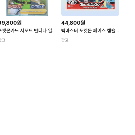
99,800원
44,800원
포켓몬카드 서포트 반디나 일격마스터 연격마스터 프로모 082/S-P S급 (상세사진) 1개
빅마스터 포켓몬 페이스 캡슐피규어 8종 세트 1세트
광고
광고