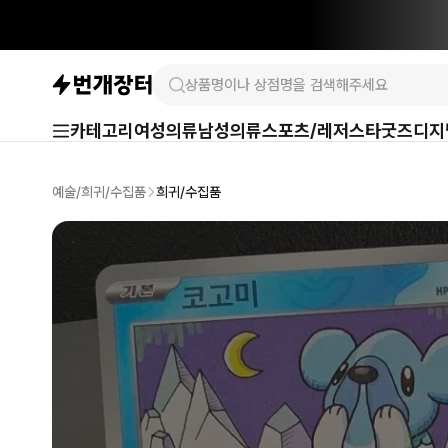
카테고리
여성의류
남성의류
스포츠/레저
스타굿즈
디지
예술/희귀/수집품
희귀/수집품