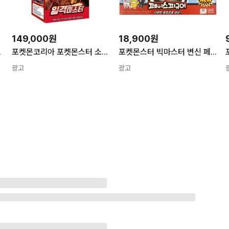
149,000원
18,900원
코방구] 1개
포켓몬코리아 포켓몬스터 소드실드 확장팩 일격마스터 카드게임 혼합색상 1개
포켓몬스터 빅마스터 변신 페이스 피규어 시즌2 D 1세트
광고
광고