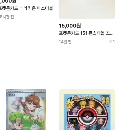
1,000원
포켓몬카드 테라키온 마스터볼
18시간 전
15,000원
포켓몬카드 151 몬스터볼 꼬부기
14일 전
1