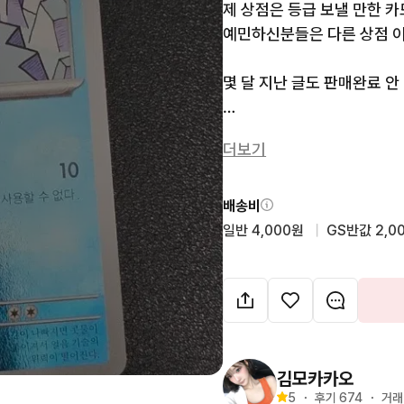
제 상점은 등급 보낼 만한 카
예민하신분들은 다른 상점 이
몇 달 지난 글도 판매완료 안 
문의사항 없으시면 바로 안전
더보기
상점에 다양한 카드 있으니 
배송비
일반 4,000원
  |  
GS반값 2,0
김모카카오
5
・
후기 
674
・
거래