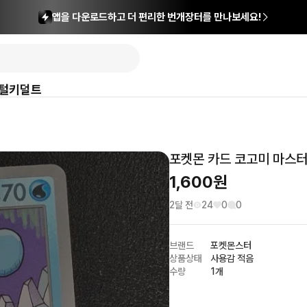
앱을 다운로드하고 더 편리한 번개장터를 만나보세요!
털
키덜트
포켓몬 카드 코고미 마스터볼
1,600
원
2달 전
24
0
0
브랜드
포켓몬스터
상품상태
사용감 적음
수량
1개