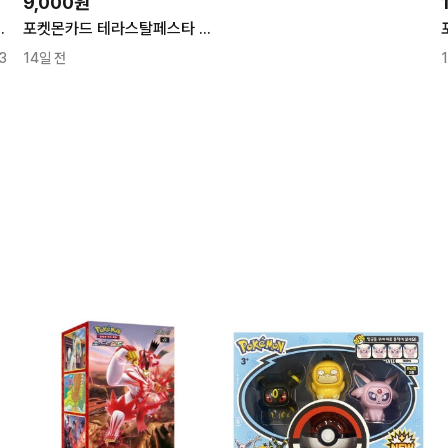
9,000원
몬스터볼(몬볼) 홀로 sv2a
포켓몬카드 테라스탈페스타 코라이돈 마스터볼 홀로 카드
3
14일 전