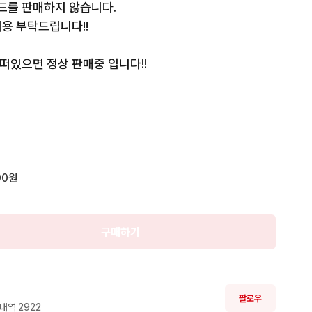
드를 판매하지 않습니다.

용 부탁드립니다!!

예약중
떠있으면 정상 판매중 입니다!!

결제 하시면 됩니다!

구경오세요!!
00원
구매하기
팔로우
내역 
2922