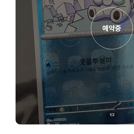
예약중
1
/
2