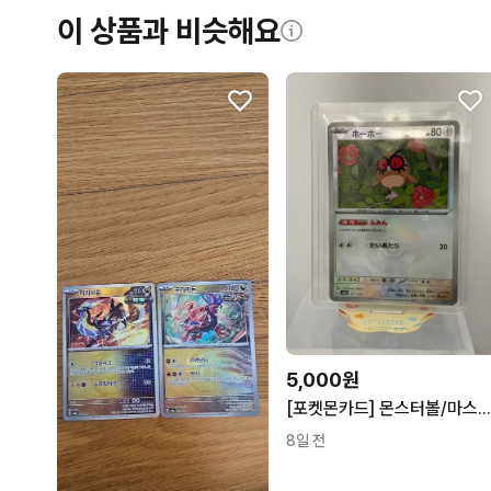
이 상품과 비슷해요
5,000원
[포켓몬카드] 몬스터볼/마스터볼 미러 일
8일 전