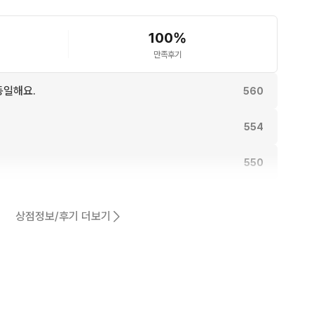
100
%
만족후기
동일해요.
560
554
550
540
상점정보/후기 더보기
521
어요.
460
38