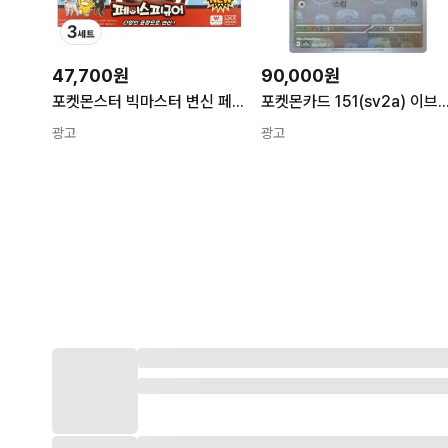
47,700원
90,000원
포켓몬스터 빅마스터 변신 페이스 피규어 시즌2 D 3세트
포켓몬카드 151(sv2a) 이브이 마스터볼 미러[
광고
광고