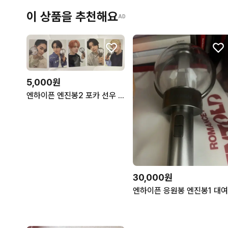
이 상품을 추천해요
AD
5,000원
엔하이픈 엔진봉2 포카 선우 희승 니키 정원 재윤 제이크 에반
30,000원
엔하이픈 응원봉 엔진봉1 대