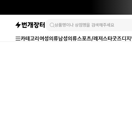
카테고리
여성의류
남성의류
스포츠/레저
스타굿즈
디지