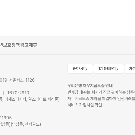
년보호정책
광고제휴
공지사항
1:1 문의하기
자주
2019-서울서초-1126
우리은행 채무지급보증 안내
번개장터㈜는 회사가 직접 판매하는 상품에
41 | 1670-2910
채무지급보증 계약을 체결하여 안전거래를
서초동, 마제스타시티, 힐스테이트 서리풀)
서비스 가입사실 확인
01905
역삼동)(역삼동, 센터필드)