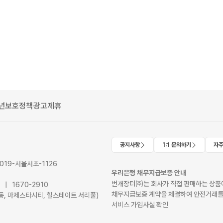
년보호정책
광고제휴
공지사항
1:1 문의하기
자주
2019-서울서초-1126
우리은행 채무지급보증 안내
번개장터㈜는 회사가 직접 판매하는 상품에
41 | 1670-2910
채무지급보증 계약을 체결하여 안전거래를
서초동, 마제스타시티, 힐스테이트 서리풀)
서비스 가입사실 확인