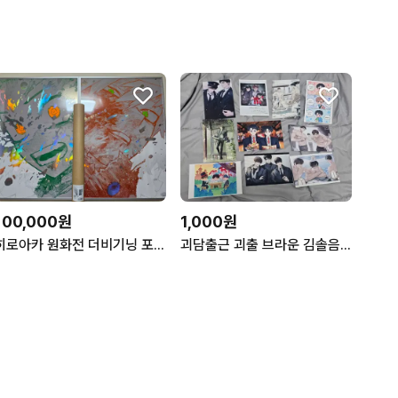
100,000원
1,000원
히로아카 원화전 더비기닝 포스터
괴담출근 괴출 브라운 김솔음 현무1팀 백일몽 엽서 티켓