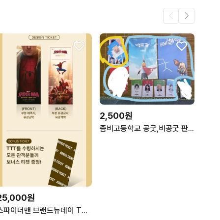
2,500원
좀비고등학교 공굿,비공굿 판매
25,000원
스파이더맨 브랜드뉴데이 TTT