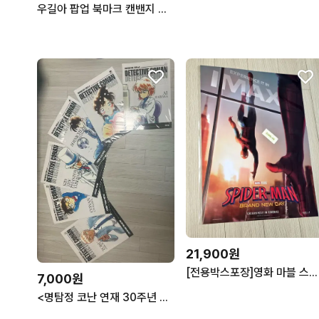
우길아 팝업 북마크 캔밴지 필름 인형등
21,900원
[전용박스포장]영화 마블 스파이더맨 브랜드뉴데이 아이맥스 포스터(A3)
7,000원
<명탐정 코난 연재 30주년 기념> 코믹스 포스터 / 코난 포스터