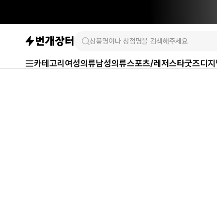
카테고리
여성의류
남성의류
스포츠/레저
스타굿즈
디지