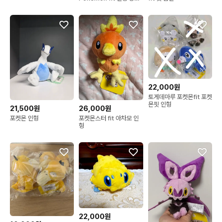
뇽 fit
22,000원
토게데마루 포켓몬fit 포켓
몬핏 인형
21,500원
26,000원
포켓몬 인형
포켓몬스터 fit 아차모 인
형
22,000원