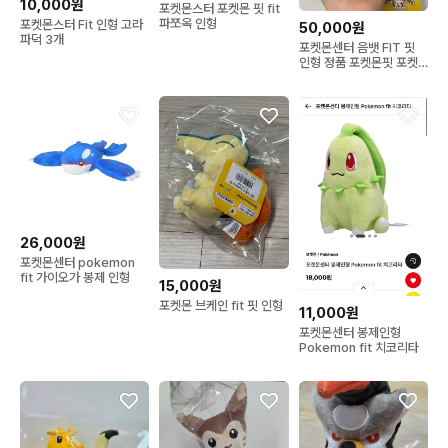
10,000원
포켓몬스터 포켓몬 핏 fit
파쪼옥 인형
포켓몬스터 Fit 인형 고라
50,000원
파덕 3개
포켓몬센터 음뱃 FIT 핏
인형 정품 포켓몬핏 포켓
몬 핏
26,000원
포켓몬센터 pokemon
fit 가이오가 봉제 인형
15,000원
포켓몬 브케인 fit 핏 인형
11,000원
포켓몬센터 봉제인형
Pokemon fit 치코리타