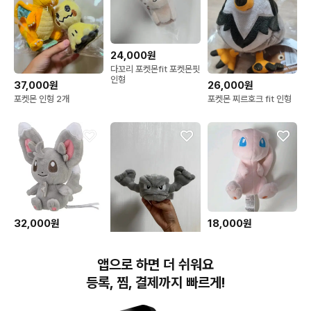
24,000원
다꼬리 포켓몬fit 포켓몬핏
인형
37,000원
26,000원
포켓몬 인형 2개
포켓몬 찌르호크 fit 인형
32,000원
18,000원
포켓몬센터 치라미 fit 인
정품)포켓몬 센터 fit 핏 뮤
형 새상품
봉제인형
18,000원
앱으로 하면 더 쉬워요
포켓몬 fit 꼬마돌
등록, 찜, 결제까지 빠르게!