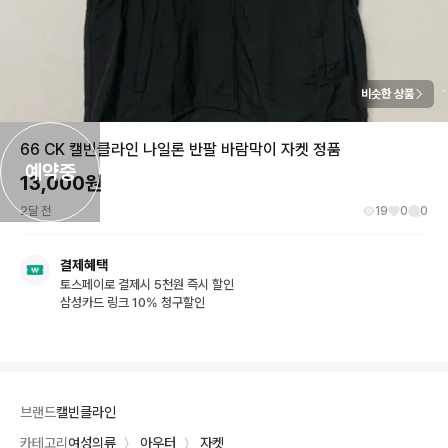
비슷한 상품
66 CK 캘빈클라인 나일론 반팔 바람막이 자켓 정품
예약중
13,000
원
2달 전
19
0
0
결제혜택
토스페이로 결제시 5천원 즉시 할인
삼성카드 링크 10% 청구할인
브랜드
캘빈클라인
카테고리
여성의류
〉
아우터
〉
자켓