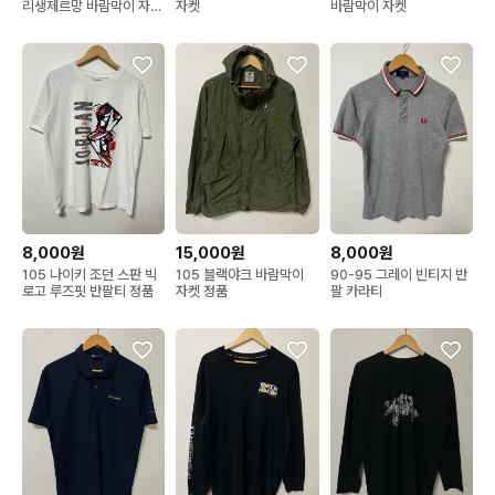
리생제르망 바람막이 자켓
자켓
바람막이 자켓
정품
8,000원
15,000원
8,000원
105 나이키 조던 스판 빅
105 블랙야크 바람막이
90-95 그레이 빈티지 반
로고 루즈핏 반팔티 정품
자켓 정품
팔 카라티