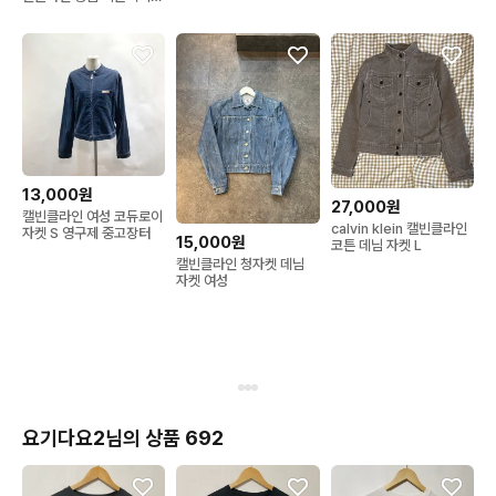
고 코튼블렌드 반팔 티셔
모노그램 반팔
츠 WOMANS L
13,000원
27,000원
캘빈클라인 여성 코듀로이
calvin klein 캘빈클라인
자켓 S 영구제 중고장터
15,000원
코튼 데님 자켓 L
캘빈클라인 청자켓 데님
자켓 여성
요기다요2님의 상품 692