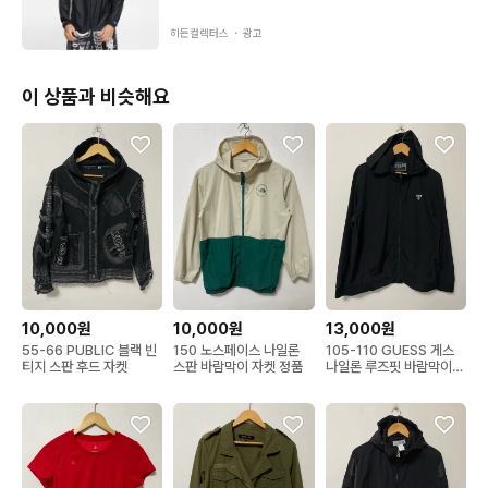
염/하자(상품끈/스트링/지퍼/헤짐/케어라벨을 포함한 모든 라벨/
수선흔적 등등 다른모든하자) 있을 수 있습니다. 별도 문의 안주시
히든컬렉터스 ・
광고
면 모든오염/하자 감안하고 구입하신걸로 알고 진행하겠습니다.

이 상품과 비슷해요
-교환/환불X 

  절대 안되니 예민하신분 제발 피해주세요.
10,000원
10,000원
13,000원
55-66 PUBLIC 블랙 빈
150 노스페이스 나일론
105-110 GUESS 게스
티지 스판 후드 자켓
스판 바람막이 자켓 정품
나일론 루즈핏 바람막이
자켓 정품