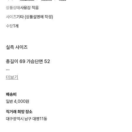
상품상태
사용감 적음
사이즈
기타 (상품설명에 작성)
수량
1개
실측 사이즈

총길이 69 가슴단면 52

상태 9/10

더보기
-무료배송 이벤트-

배송비
일반 4,000원
-참여방법- 

팔로우+2장이상구매 = 택배비무료

직거래 희망 장소
대구광역시 남구 대명11동
- 상품금액 합계 2만원 이상
