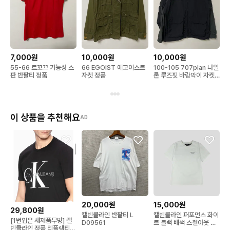
7,000원
10,000원
10,000원
55-66 르꼬끄 기능성 스
66 EGOIST 에고이스트
100-105 707plan 나일
판 반팔티 정품
자켓 정품
론 루즈핏 바람막이 자켓
정품
이 상품을 추천해요
AD
20,000원
15,000원
29,800원
캘빈클라인 반팔티 L
캘빈클라인 퍼포먼스 화이
[1번입은 새제품무방] 캘
D09561
트 블랙 배색 스펠아웃 로
빈클라인 정품 리플렉티브