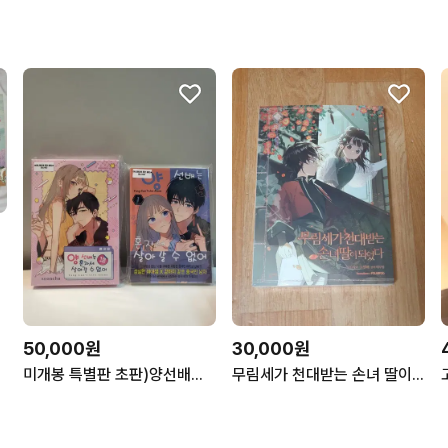
50,000원
30,000원
미개봉 특별판 초판)양선배는 혼자서 살아갈 수 없어1권 +애니메이트
무림세가 천대받는 손녀 딸이 되었다 3 한정판 로판 웹툰 단행본 만화책