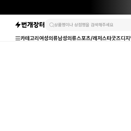
카테고리
여성의류
남성의류
스포츠/레저
스타굿즈
디지