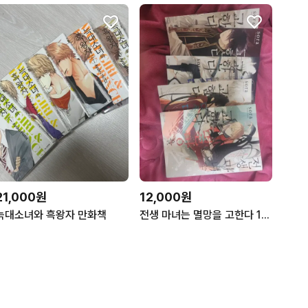
21,000원
12,000원
늑대소녀와 흑왕자 만화책
전생 마녀는 멸망을 고한다 1-5권 만화책