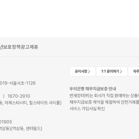
년보호정책
광고제휴
공지사항
1:1 문의하기
자주
2019-서울서초-1126
우리은행 채무지급보증 안내
번개장터㈜는 회사가 직접 판매하는 상품에
41 | 1670-2910
채무지급보증 계약을 체결하여 안전거래를
서초동, 마제스타시티, 힐스테이트 서리풀)
서비스 가입사실 확인
01905
역삼동)(역삼동, 센터필드)