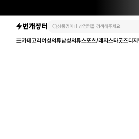
카테고리
여성의류
남성의류
스포츠/레저
스타굿즈
디지