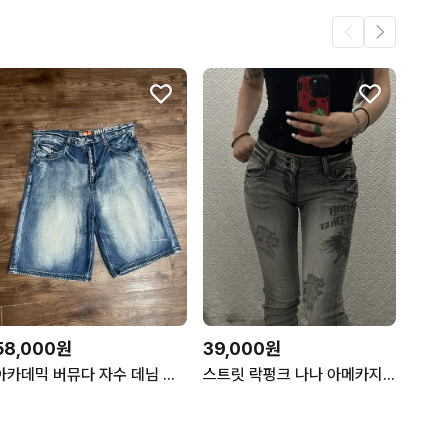
58,000원
39,000원
아카데믹 버뮤다 자수 데님 팬츠 힙합 스트릿 y2k
스트릿 락펑크 나나 아메카지 프린팅 찢청 데님팬츠 K0486