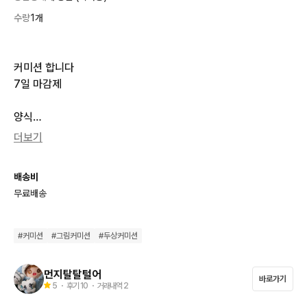
수량
1개
커미션 합니다

7일 마감제

양식

캐릭터 자료

더보기
오마카세 유무

ld,sd 선택

배송비
지불 금액(1인 0.1부터)
무료배송
#
커미션
#
그림커미션
#
두상커미션
먼지탈탈털어
바로가기
5
・ 후기
10
・ 거래내역
2