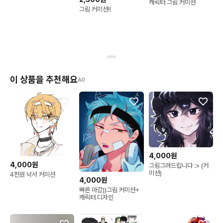
캐릭터 그림 커미션
그림 커미션!!
이 상품을 추천해요
AD
4,000원
4,000원
그림그려드립니다 :> (커
미션)
4천원 낙서 커미션
4,000원
빠른 마감))그림 커미션+
캐릭터 디자인