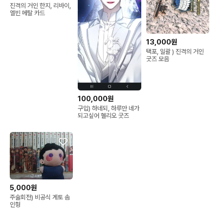
진격의 거인 한지, 리바이,
엘빈 메탈 카드
13,000원
택포, 일괄 ) 진격의 거인
굿즈 모음
100,000원
구입) 하네되, 하루만 네가
되고싶어 헬리오 굿즈
5,000원
주술회전) 비공식 게토 솜
인형