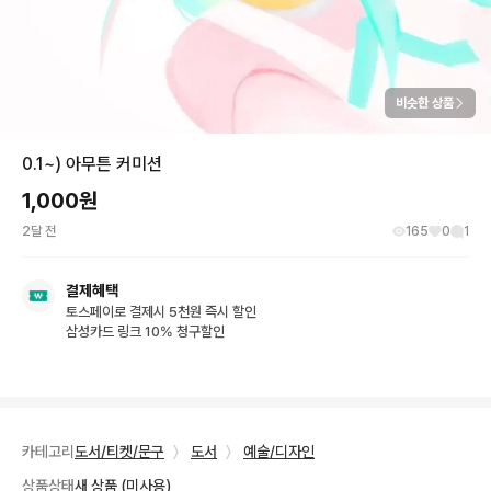
비슷한 상품
0.1~) 아무튼 커미션
1,000
원
2달 전
165
0
1
결제혜택
토스페이로 결제시 5천원 즉시 할인
삼성카드 링크 10% 청구할인
카테고리
도서/티켓/문구
〉
도서
〉
예술/디자인
상품상태
새 상품 (미사용)