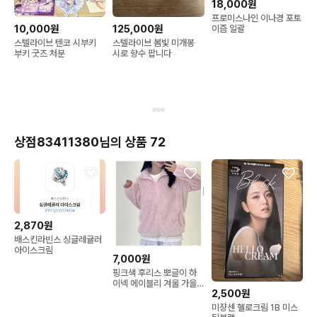
18,000원
프로미스나인 이나경 포토
10,000원
125,000원
이즘 일괄
스텔라이브 텐코 시부키
스텔라이브 봄빛 미개봉
부키 굿즈 처분
시로 향수 팝니다
상점83411380님의 상품 72
2,870원
배스킨라빈스 싱글레귤러
아이스크림
7,000원
핑크색 후리스 뽀글이 하
이넥 에이블리 겨울 가을
2,500원
집업 후리스의 정석
미쟝센 헬로크림 1B 미스