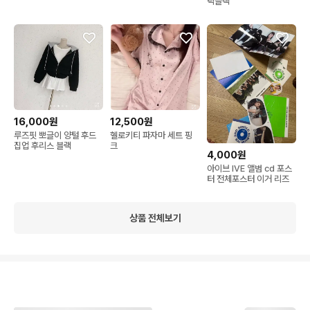
틱블랙
12,500원
16,000원
헬로키티 파자마 세트 핑
루즈핏 뽀글이 양털 후드
크
집업 후리스 블랙
4,000원
아이브 IVE 앨범 cd 포스
터 전체포스터 이거 리즈
상품 전체보기