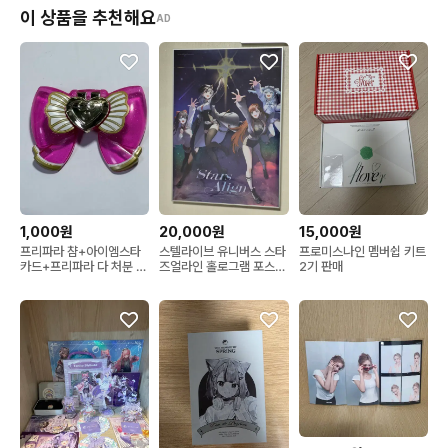
이 상품을 추천해요
AD
1,000원
20,000원
15,000원
프리파라 챰+아이엠스타
스텔라이브 유니버스 스타
프로미스나인 멤버쉽 키트
카드+프리파라 다 처분 합
즈얼라인 홀로그램 포스터
2기 판매
니다
(액자가능)