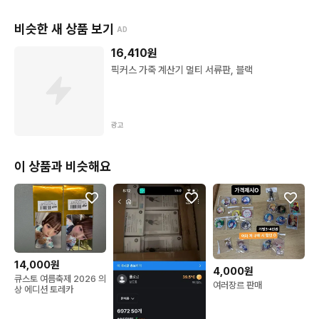
비슷한 새 상품 보기
AD
16,410
원
픽커스 가죽 계산기 멀티 서류판, 블랙
광고
이 상품과 비슷해요
14,000원
4,000원
큐스토 여름축제 2026 의
여러장르 판매
상 에디션 토레카