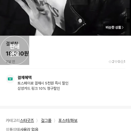
비슷한 상품
결제창
판매

18,310
원
완료
2달 전
2
0
1
결제혜택
토스페이로 결제시 5천원 즉시 할인
삼성카드 링크 10% 청구할인
카테고리
스타굿즈
〉
걸그룹
〉
포스터/화보
상품상태
사용감 없음