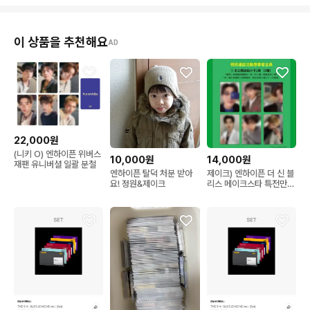
이 상품을 추천해요
AD
22,000원
(니키 O) 엔하이픈 위버스
10,000원
14,000원
재팬 유니버셜 일괄 분철
엔하이픈 탈덕 처분 받아
제이크) 엔하이픈 더 신 블
요! 정원&제이크
리스 메이크스타 특전만
분철