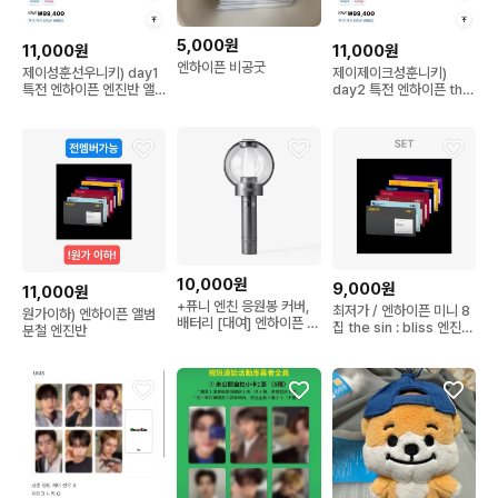
5,000원
11,000원
11,000원
엔하이픈 비공굿
제이성훈선우니키) day1
제이제이크성훈니키)
특전 엔하이픈 엔진반 앨
day2 특전 엔하이픈 the
범 분철
sin : bliss 엔진반 앨범 분
철
10,000원
9,000원
11,000원
+퓨니 엔친 응원봉 커버,
최저가 / 엔하이픈 미니 8
원가이하) 엔하이픈 앨범
배터리 [대여] 엔하이픈 응
집 the sin : bliss 엔진반
분철 엔진반
원봉 엔진봉2 대여
DAY2 이벤트 분철 니키