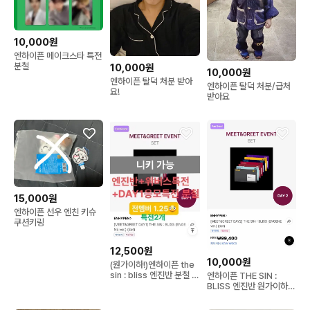
10,000원
엔하이픈 메이크스타 특전
분철
10,000원
10,000원
엔하이픈 탈덕 처분 받아
엔하이픈 탈덕 처분/급처
요!
받아요
15,000원
엔하이픈 선우 엔친 키슈
쿠션키링
12,500원
10,000원
(원가이하!)엔하이픈 the
sin : bliss 엔진반 분철 미
엔하이픈 THE SIN :
공포 특전
BLISS 엔진반 원가이하
분철해요