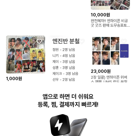
10,000원
완전혜자!! 엔하이픈 비공
굿 굿즈 판매 도무송포토
매틱포카
23,000원
2장 일괄) 엔하이픈 위버
1,000원
스 재팬, UMS 럭드 분철
엔하이픈 포토카드
14,000원
앱으로 하면 더 쉬워요
엔하이픈 엔진반 분철
등록, 찜, 결제까지 빠르게!
번개장터(주) 사업자정보, 이용약관 및 기타 법적고지