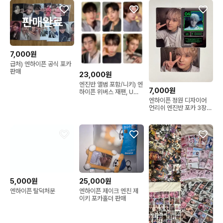
7,000원
급처) 엔하이픈 공식 포카
판매
23,000원
엔진반 앨범 포함/니키) 엔
7,000원
하이픈 위버스 재팬, UMS
럭드 분철
엔하이픈 정원 디자이어
언리쉬 엔진반 포카 3장
일괄
5,000원
25,000원
엔하이픈 탈덕처분
엔하이픈 제이크 엔친 제
이키 포카홀더 판매