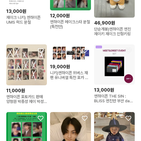
13,000원
12,000원
제이크 니키) 엔하이픈
엔하이픈 메이크스타 분철
UMS 럭드 분철
46,900원
(특전만)
단순개봉)엔하이픈 엔친
제이키 제이크 인형키링
19,000원
니키)엔하이픈 위버스 재
팬 유니버셜 특전 포카 분
철
13,000원
11,000원
엔하이픈 THE SIN :
엔하이픈 포토카드 판매
BLISS 엔진반 부산 day1
양정원 박종성 제이 박성
앨범 분철
훈 제이크 심재윤 선우 포
카