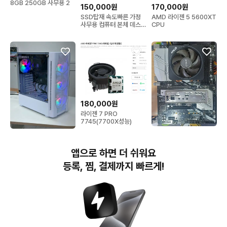
8GB 250GB 사무용 2
150,000원
170,000원
SSD탑재 속도빠른 가정
AMD 라이젠 5 5600XT
사무용 컴퓨터 본체 데스
CPU
크탑 PC
180,000원
라이젠 7 PRO
7745(7700X성능)
180,000원
233,200원
라이젠7 3700X
화이트 가성비PC 라이젠
앱으로 하면 더 쉬워요
+ASRock X570 PRO4
5 3000G 16GB
SSD240GB 사무용 컴퓨
등록, 찜, 결제까지 빠르게!
터 데스크탑
번개장터(주) 사업자정보, 이용약관 및 기타 법적고지
번개장터㈜는 통신판매중개자이며, 통신판매의 당사자가 아닙니다. 전자상거래 등에서의