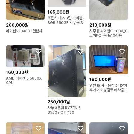
165,000원
조립식 데스크탑 라이젠3
8GB 250GB 사무용 3
260,000원
210,000원
라이젠5 3400G 완본체
사무용 라이젠5-1600_6
코어PC +윈도10정품
160,000원
AMD 라이젠 5 5600X
180,000원
CPU
인텔 I5 사무용컴퓨터본체
추가 게이밍컴퓨터 사용가
능
250,000원
사무용본체 RYZEN 5
3500 / GT 730