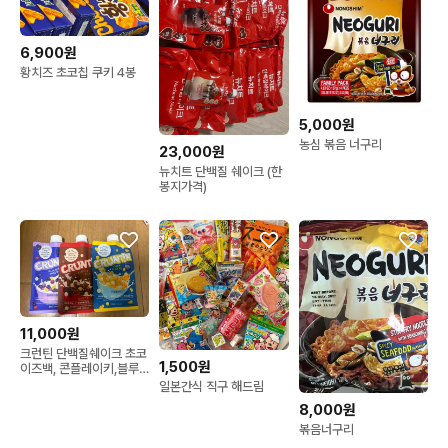
6,900원
황치즈 초코칩 쿠키 4봉
5,000원
농심 볶음 너구리
23,000원
뉴치트 단백질 쉐이크 (한
봉지가격)
11,000원
크런틴 단백질쉐이크 초코
1,500원
이즈백, 콘플레이키,블루
베리 요거트 판매 (3개당
일본간식 직구 해드림
11,000원)
8,000원
볶음너구리