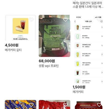
혜자) 일본간식 일본과자
스쿱 판매 1.5배 이상 혜자
마켓
4,500원
메가커피 깊티
68,000원
성풍 wpi 프로틴
1,500원
메가커피