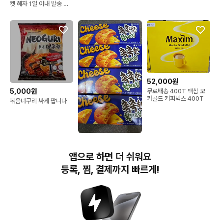
켓 혜자 1일 이내 발송 일
본간식스쿱
52,000원
5,000원
무료배송 400T 맥심 모
카골드 커피믹스 400T
볶음너구리 싸게 팝니다
10,000원
(미개봉) 오리온 촉촉한 황
앱으로 하면 더 쉬워요
치즈칩 160g
등록, 찜, 결제까지 빠르게!
번개장터(주) 사업자정보, 이용약관 및 기타 법적고지