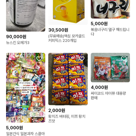
5,000원
30,500원
볶음너구리 댈구 해드립니
다
(무료배송)맥심 모카골드
90,000원
커피믹스 220개입
뉴스킨 오메가3
4,000원
싸이코드 마이쮸 대용량
판매
2,000원
황치즈 버터링, 미쯔 황치
즈맛
5,000원
일본간식 일본과자 스쿱마