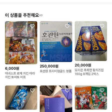
이 상품을 추천해요
AD
20,000원
250,000원
6,000원
오리온 촉촉한 황치즈칩
호관원 프리미엄골드 정품
마녀스프 로제 치킨 마라
160g 8개입 2박스
치킨 토마토 비프