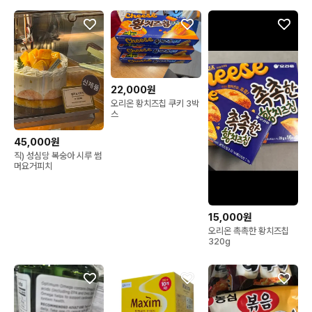
22,000원
오리온 황치즈칩 쿠키 3박
스
45,000원
직) 성심당 복숭아 시루 썸
머요거피치
15,000원
오리온 촉촉한 황치즈칩
320g