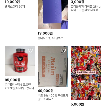
10,000원
3,000원
웰치스젤리 20개
크라운제과 마이쮸 284g
싸이코드 콜라보 대용량
판매
13,000원
올더뮤 뮤신 딥 글로우
95,000원
(미개봉) 신타6 프로틴
2.27kg(48서빙) 팝니다.
49,000원
무료배송 400입 맥심모카
골드 커피믹스
5,000원