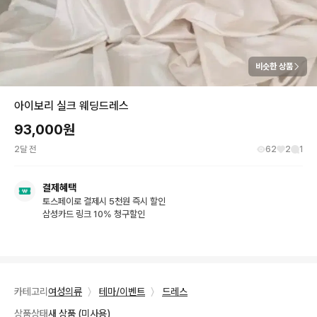
비슷한 상품
아이보리 실크 웨딩드레스
93,000
원
2달 전
62
2
1
결제혜택
토스페이로 결제시 5천원 즉시 할인
삼성카드 링크 10% 청구할인
카테고리
여성의류
〉
테마/이벤트
〉
드레스
상품상태
새 상품 (미사용)