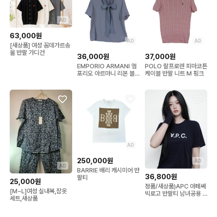
AD
63,000원
AD
AD
[새상품] 여성 꼼데가르송
울 반팔 가디건
36,000원
37,000원
EMPORIO ARMANI 엠
POLO 랄프로렌 피마코튼
포리오 아르마니 리본 블
케이블 반팔 니트 M 핑크
라우스 46 실크룩
AD
250,000원
AD
AD
BARRIE 배리 캐시미어 반
36,800원
팔티
25,000원
정품/새상품)APC 아페쎄
[M~L]여성 실내복,잠옷
빅로고 반팔티 남녀공용 2
세트,새상품
컬러