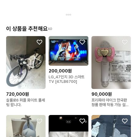
이 상품을 추천해요
AD
200,000원
LG_47인치 3D 스마트
TV [47LB6700]
720,000원
90,000원
실룰로6 퍼플 화이트 풀세
프리파라 마이크 한국판
팅 팝니다.
정품 판매 작동 가능 설명
서,마이크쥬얼 포함