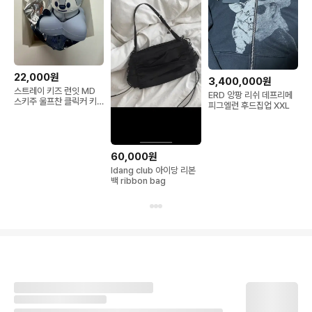
22,000원
3,400,000원
스트레이 키즈 런잇 MD
ERD 앙팡 리쉬 데프리메
스키주 울프찬 클릭커 키
피그엘런 후드집업 XXL
링
60,000원
Idang club 아이당 리본
백 ribbon bag