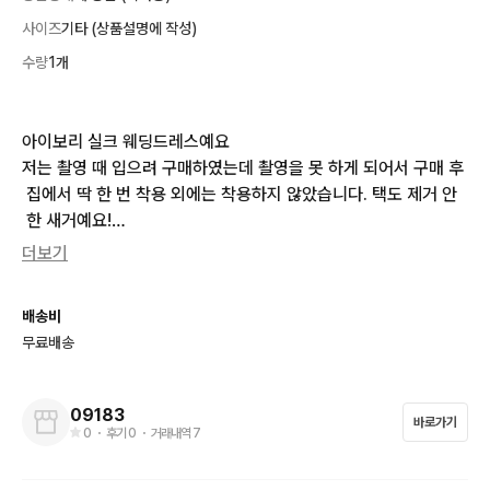
사이즈
기타 (상품설명에 작성)
수량
1개
아이보리 실크 웨딩드레스예요

저는 촬영 때 입으려 구매하였는데 촬영을 못 하게 되어서 구매 후
 집에서 딱 한 번 착용 외에는 착용하지 않았습니다. 택도 제거 안
 한 새거예요!

코르셋이 있어서 사이즈 조절 가능해요. 제가 볼 때에는 55,66 입
더보기
으시는 여성분들, 키 크신 여성분들 상관없이 다 잘 맞을 거 같습니
다.
배송비
무료배송
09183
바로가기
0
・ 후기
0
・ 거래내역
7