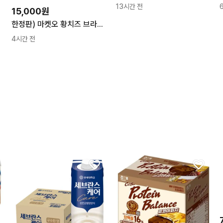
13시간 전
15,000원
한정판) 마켓오 황치즈 브라우니 체다&까망베르맛 12개입
4시간 전