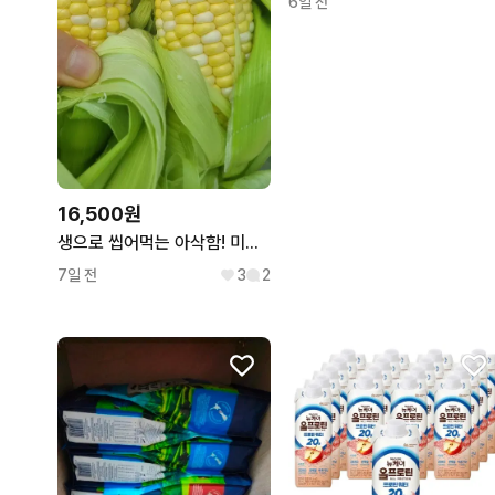
6일 전
16,500원
생으로 씹어먹는 아삭함! 미친 단맛 프리미엄 초당옥수수 5개입
7일 전
3
2