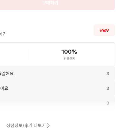
구매하기
팔로우
 
7
100
%
만족후기
동일해요.
3
어요.
3
3
3
상점정보/후기 더보기