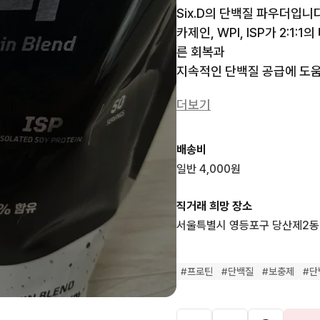
Six.D의 단백질 파우더입니다.
카제인, WPI, ISP가 2:
른 회복과 

지속적인 단백질 공급에 도움이
미개봉 2kg(50회 분량) 상품
더보기
쿠키앤크림 맛입니다!
배송비
일반 4,000원
직거래 희망 장소
서울특별시 영등포구 당산제2동
#
프로틴
#
단백질
#
보충제
#
단