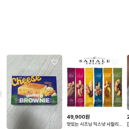
친절하고 배려가 넘쳐요.
포장이 깔끔해요.
49,900원
맛있는 시즈닝 믹스넛 사할리스낵 혼합견과 42.5gx6봉 /프리미엄 간식