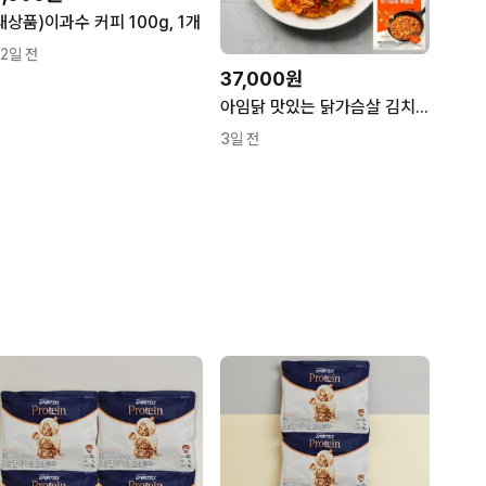
새상품)이과수 커피 100g, 1개
12일 전
37,000원
아임닭 맛있는 닭가슴살 김치 볶음밥, 200g, 20개
3일 전