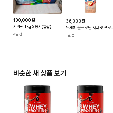
130,000원
36,000원
지위픽 1kg 2봉지(일괄)
뉴케어 올프로틴 사과맛 프로틴
4일 전
1일 전
비슷한 새 상품 보기