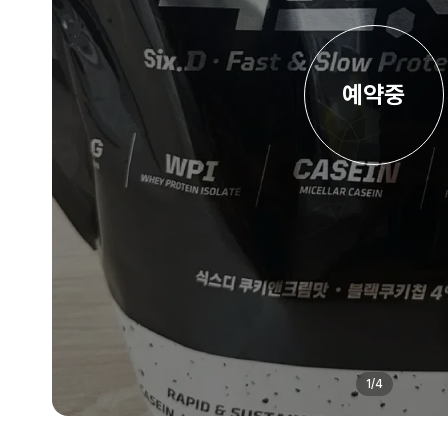
예약중
1
/
4