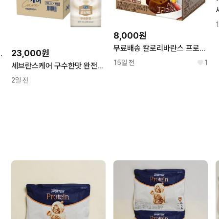
8,000원
무료배송 칼로리바란스 프로틴 코코아퍼지 266g 1박스 간식
23,000원
 워터 350ml 18개
15일 전
1
세브란스케어 구수한맛 완전균형 영양식 200ml 16개
2일 전