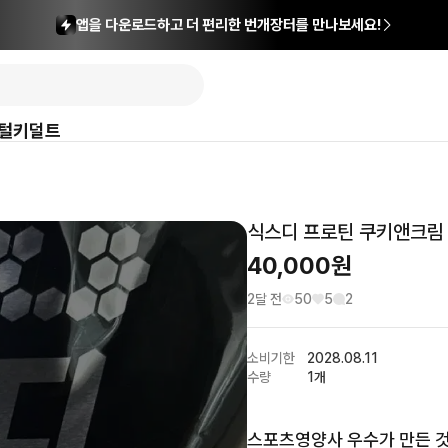
앱을 다운로드하고 더 편리한 번개장터를 만나보세요!
털
키덜트
식스디 프로틴 쿠키앤크림 
40,000
원
2달 전
50
5
2
소비기한
2028.08.11
수량
1개
스포츠영양사 우수가 만든 것