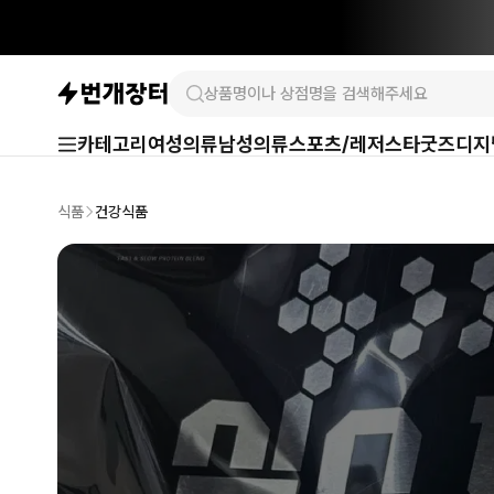
카테고리
여성의류
남성의류
스포츠/레저
스타굿즈
디지
식품
건강식품