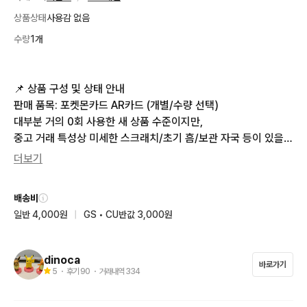
상품상태
사용감 없음
수량
1개
📌 상품 구성 및 상태 안내

판매 품목: 포켓몬카드 AR카드 (개별/수량 선택)

대부분 거의 0회 사용한 새 상품 수준이지만,

중고 거래 특성상 미세한 스크래치/초기 흠/보관 자국 등이 있을
 수 있습니다.

더보기
업로드된 사진을 반드시 자세히 확인하신 후 구매 부탁드립니다.

(상태에 민감하신 분은 신중 구매 권장드립니다.)

배송비
사진의 슬리브는 미 포함 상품입니다.

일반 4,000원
|
GS • CU반값 3,000원
🛒 주문 안내 (최소 주문 금액)

편의를 위해 5,000원 이상 주문만 진행하고 있습니다.

dinoca
바로가기
제 상점에 다양한 카드가 있으니, 원하시는 카드들을 장바구니에
5
・ 후기
90
・ 거래내역
334
 담아 합산 5,000원 이상으로 맞춰 함께 구매해주시면 편합니다.
