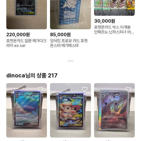
30,000원
포켓몬카드 박스 미개봉
인페르노 닌자스피너 어비
220,000원
85,000원
스아이 사이버저지 와이드
포켓몬카드 일판 메가다크
잉어킹 프로모 카드 포켓
포스 팝니다
라이 ex sar
몬스터 메가페스타
dinoca님의 상품 217