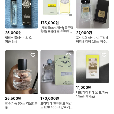
175,000원
[새상품50%할인] 국문택
정품! 프라다 레 인퓨전 드
25,000원
27,000원
일랑 오 드 퍼퓸 향수
딥티크 플레르드뽀 오 드
조르지오 아르마니 프리베
100ml
퍼퓸 5ml
베티베 디베 7.5ml 향수
(새상품)
11,000원
메모 파리 인레 오 드 퍼퓸
1.5ml (새제품)
25,500원
170,000원
향수.퍼퓸 50ml 러브인블
프라다 레 인퓨전 드 아망
룸
드 EDP 100ml 향수 레스
인퓨전 디 아망드