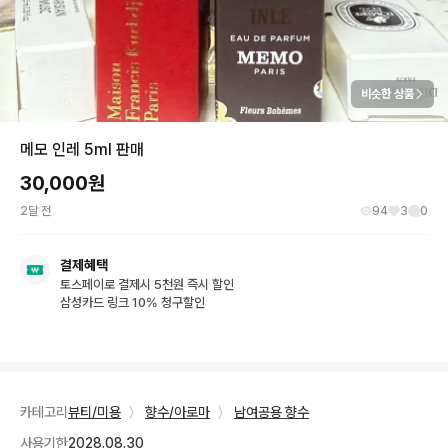
비슷한 상품
메모 인레 5ml 판매
30,000
원
2달 전
94
3
0
결제혜택
토스페이로 결제시 5천원 즉시 할인
삼성카드 링크 10% 청구할인
카테고리
뷰티/미용
〉
향수/아로마
〉
남여공용 향수
사용기한
2028.08.30