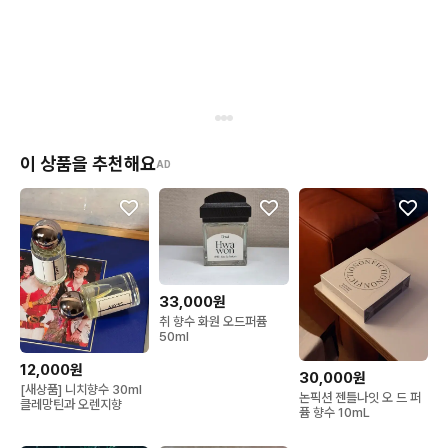
이 상품을 추천해요
AD
33,000원
취 향수 화원 오드퍼퓸
50ml
12,000원
30,000원
[새상품] 니치향수 30ml
논픽션 젠틀나잇 오 드 퍼
클레망틴과 오렌지향
퓸 향수 10mL