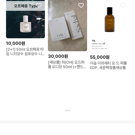
10,000원
[2+1] 50ml 오르페옹 타
입 니치향수 섬유향수 니
30,000원
55,000원
치 듀프 재현 주니퍼 베리
[새상품] 취(CHI) 오드퍼
&시더 퍼퓸즈랩
이솝 미라세티 오 드 퍼퓸
퓸 오디향 50ml (+핸드크
EDP. 국문택정품새상품
림) 판매합니다