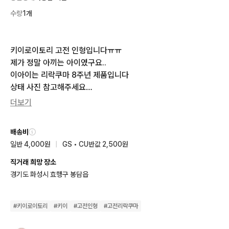
수량
1개
키이로이토리 고전 인형입니다ㅠㅠ

제가 정말 아끼는 아이였구요..

이아이는 리락쿠마 8주년 제품입니다

상태 사진 참고해주세요

구매후 소장만 했던 터라 사용감은 적습니다

더보기
목도리랑 털모자가 진짜진짜 너무 귀여운아이입니다

가치를 아시는분만 구매부탁드립니다..

배송비
연락주세요ㅠㅠ❤️
일반 4,000원
|
GS • CU반값 2,500원
직거래 희망 장소
경기도 화성시 효행구 봉담읍
#
키이로이토리
#
키이
#
고전인형
#
고전리락쿠마