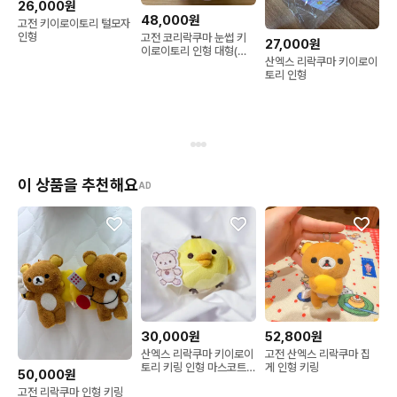
26,000원
48,000원
고전 키이로이토리 털모자
인형
고전 코리락쿠마 눈썹 키
27,000원
이로이토리 인형 대형(택
산엑스 리락쿠마 키이로이
o)
토리 인형
이 상품을 추천해요
AD
30,000원
52,800원
산엑스 리락쿠마 키이로이
고전 산엑스 리락쿠마 집
토리 키링 인형 마스코트
게 인형 키링
50,000원
라운드원 한정
고전 리락쿠마 인형 키링