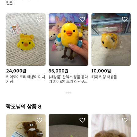
일괄
24,000원
55,000원
10,000원
키이로이토리 돼병이 미니
[새상품] 산엑스 정품 롱다
키이 키링 새상품
키링
리 키이로이토리 리락쿠마
연구소 시리즈 돼병이 인
형 키링 리락쿠마스토어
본직구 고전문구 쿠지
락또님의 상품 8