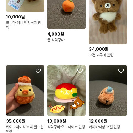
10,000원
코구마 미니 액정닦이 키
링
4,000원
귤 리락쿠마
34,000원
고전 코구마 인형
35,000원
10,000원
12,000원
키이로이토리 호박 할로윈
리락쿠마 오므라이스 인형
카피바라상 고전 인형
인형