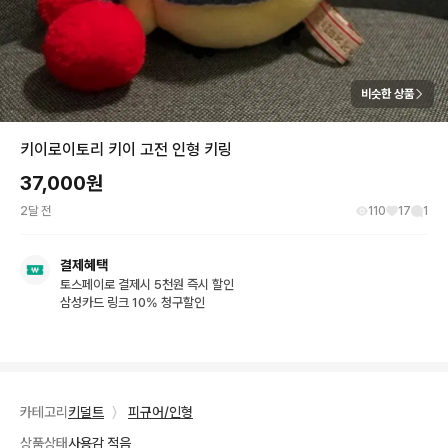
비슷한 상품
키이로이토리 키이 고전 인형 키링
37,000
원
2달 전
110
17
1
결제혜택
토스페이로 결제시 5천원 즉시 할인
삼성카드 링크 10% 청구할인
카테고리
키덜트
〉
피규어/인형
상품상태
사용감 적음