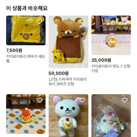
이 상품과 비슷해요
7,500원
키이로이토리 파우치 새상
25,000원
품
키이로이토리 핫도그 인형
키링
50,000원
(고전) 리락쿠마 키이로이
토리 코타츠 인형