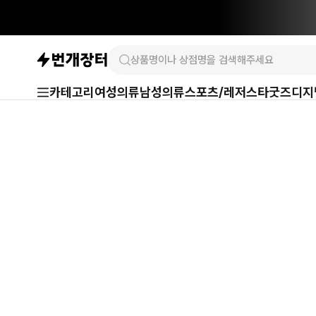
카테고리
여성의류
남성의류
스포츠/레저
스타굿즈
디지