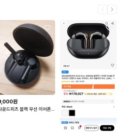
9,000원
사운드피츠 블랙 무선 이어폰ㅡ거의 새것ㅡ2개 1만5천원