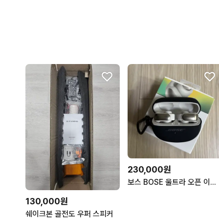
230,000원
보스 BOSE 울트라 오픈 이어버드 무선 블루투스 이어폰
130,000원
쉐이크본 골전도 우퍼 스피커