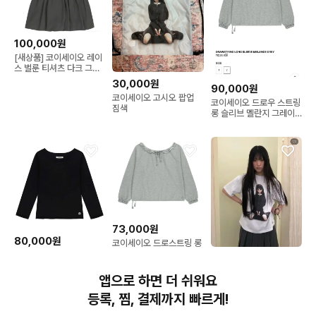
100,000원
[새상품] 코이세이오 레이
스 벌룬 티셔츠 다크 그레
이 1사이즈
30,000원
90,000원
코이세이오 고시오 팝업
코이세이오 드로우 스트링
짐색
롱 슬리브 멜란지 그레이
2사이즈
73,000원
80,000원
코이세이오 드로스트링 롱
슬리브 그레이
코이세이오 백서클 카프리
100,000원
티셔츠 블랙
코이세이오 고시오 반팔
앱으로 하면 더 쉬워요
티셔츠
등록, 찜, 결제까지 빠르게!