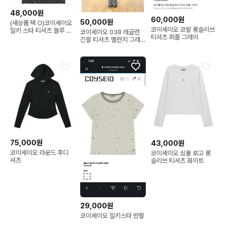
48,000원
60,000원
50,000원
(새상품 택 O)코이세이오
코이세이오 코랄 롱슬리브
밀키 스타 티셔츠 블루 차
코이세이오 038 레글런
티셔츠 퍼플 그레이
콜
긴팔 티셔츠 멜란지 그레
이 M
75,000원
43,000원
코이세이오 라운드 후디
코이세이오 심볼 로고 롱
셔츠
슬리브 티셔츠 화이트
29,000원
코이세이오 밀키스타 반팔