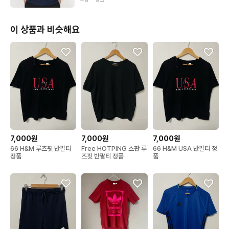
수선흔적 등등 다른모든하자) 있을 수 있습니다. 별도 문의 안주시
면 모든오염/하자 감안하고 구입하신걸로 알고 진행하겠습니다.

이 상품과 비슷해요
-교환/환불X 

  절대 안되니 예민하신분 제발 피해주세요.
7,000원
7,000원
7,000원
66 H&M 루즈핏 반팔티
Free HOTPING 스판 루
66 H&M USA 반팔티 정
정품
즈핏 반팔티 정품
품