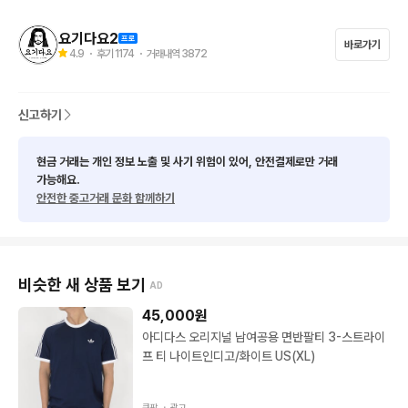
   (착불로 배송갑니다)

- 알림설정은 선택이니 꺼주셔도 됩니다

요기다요2
바로가기
4.9
・ 후기
1174
・ 거래내역
3872
택배비 미포함시 별도+4000원

신고하기
제주 및 산간지역 추가 +3000원

현금 거래는 개인 정보 노출 및 사기 위험이 있어, 안전결제로만 거래
가능해요.
•사이즈(택사이즈 보다 실사이즈 확인해주세요,측정방식에따라 1
안전한 중고거래 문화 함께하기
~3cm정도 차이가 있을 수 있습니다

•사람마다 체형이나 취향이 다르기 때문에 사이즈 문의 하셔도 답
변 어렵습니다 갖고계신 옷의 실측과 비교해주세요 

비슷한 새 상품 보기
AD
45,000
원
•중고물품가격에 맞게 정직하게 판매합니다!!

아디다스 오리지널 남여공용 면반팔티 3-스트라이
프 티 나이트인디고/화이트 US(XL)
-모든상품 사진에 안보이고 기재되있는것과 별도로 추가적인 오
염/하자(상품끈/스트링/지퍼/헤짐/케어라벨을 포함한 모든 라벨/
쿠팡 ・
광고