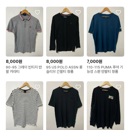
8,000원
8,000원
7,000원
90-95 그레이 빈티지 반
95 US POLO ASSN 롱
110-115 PUMA 푸마 기
팔 카라티
슬리브 긴팔티 정품
능성 스판 반팔티 정품