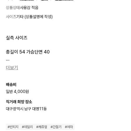
상품상태
사용감 적음
사이즈
기타 (상품설명에 작성)
실측 사이즈

총길이 54 가슴단면 40

상태 9/10

더보기
-무료배송 이벤트-

배송비
일반 4,000원
-참여방법- 

팔로우+2장이상구매 = 택배비무료

직거래 희망 장소
대구광역시 남구 대명11동
- 상품금액 합계 2만원 이상

- 상품 고르신뒤 톡 연락필수 

#
빈티지
#
데일리
#
캐쥬얼
#
간절기
#
여자
   착불로 바로 결제시 이벤트 적용불가
