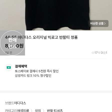
비슷한 상품
44-55 아디다스 오리지널 빅로고 반팔티 정품
판매

8,000
원
완료
1달 전
17
3
1
결제혜택
토스페이로 결제시 5천원 즉시 할인
삼성카드 링크 10% 청구할인
브랜드
아디다스
카테고리
여성의류
〉
상의
〉
반팔 티셔츠