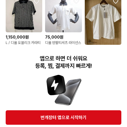
1,150,000원
75,000원
L / 디올 오블리크 카라티
디올 반팔티셔츠 라이선스
정품 100
320,000원
디올 자수 로고 반팔티 화
앱으로 하면 더 쉬워요
이트
등록, 찜, 결제까지 빠르게!
번개장터(주) 사업자정보, 이용약관 및 기타 법적고지
번개장터㈜는 통신판매중개자이며, 통신판매의 당사자가 아닙니다. 전자상거래 등에서의
소비자보호에 관한 법률 등 관련 법령 및 번개장터㈜의 약관에 따라 상품, 상품정보, 거래에 관한 책임은
개별 판매자에게 귀속하고, 번개장터㈜는 원칙적으로 회원간 거래에 대하여 책임을 지지 않습니다.
다만, 번개장터㈜가 직접 판매하는 상품에 대한 책임은 번개장터㈜에게 귀속합니다.
Ⓒ Bungaejangter Inc. all rights reserved.
번개장터 앱으로 시작하기
APP 다운로드