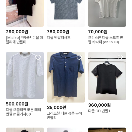
290,000원
780,000원
70,000원
[M size] *정품* 디올 아
디올 반팔티셔츠
크리스찬 디올 스포츠 반
뜰리에 반팔티
팔 카라티 (on.1578)
500,000원
360,000원
35,000원
디올 오블리크 코튼 태리
디올 CD 반팔 L
크리스찬 디올 정품 곤색
반팔 m쿨거시60
반팔티