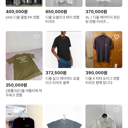
400,000원
650,000원
370,000원
(44) 디올 꿀벌 PK 반팔
디올 오블리크 테리 반팔
XL / 디올 헤리티지 프린
티셔츠
팅 반팔 티셔츠
593J668G0677
372,500원
390,000원
디올 실크 레이어드 오블
디올 X 피터 도이그 반팔
리크 티셔츠 블랙
티셔츠 판매 합니다
250,000원
[정품/S]디올 아뜰리에 자
수로고 반팔