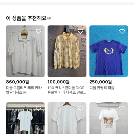
이 상품을 추천해요
AD
860,000원
100,000원
250,000원
디올 오블리크 테리 카라
100 크리스찬디올 DIOR
디올 반팔티 퍼플
반팔티셔츠 M
플로럴 카라 티셔츠 옐로
우