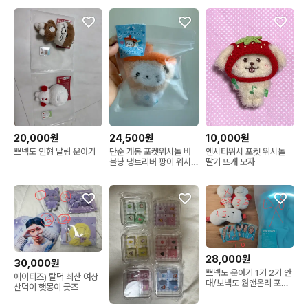
20,000원
24,500원
10,000원
쁘넥도 인형 달링 운아기
단순 개봉 포켓위시돌 버
엔시티위시 포켓 위시돌
블냥 댕트리버 팡이 위시
딸기 뜨개 모자
돌 엔시티위시
28,000원
30,000원
쁘넥도 운아기 1기 2기 안
에이티즈) 탈덕 최산 여상
대/보넥도 원앤온리 포카
산덕이 햇몽이 굿즈
후드티