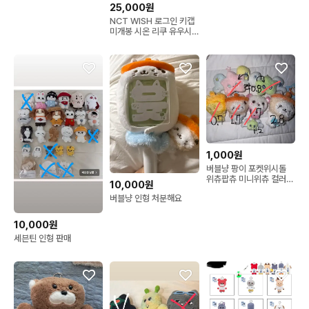
25,000원
NCT WISH 로그인 키캡
미개봉 시온 리쿠 유우시
재희 료 사쿠야
1,000원
버블냥 팡이 포켓위시돌
위츄팝츄 미니위츄 컬러버
10,000원
블냥판매
버블냥 인형 처분해요
10,000원
세븐틴 인형 판매