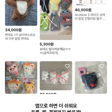
40,000원
Archiive 2 라이즈 상하
이 팝업 인형키링 댈구 받
아요!!!
34,000원
쁘넥도 1기 보이넥스트도
어 리우 달링 쁘넥도
5,300원
보넥도 탈덕처분해요ㅠㅠ
ㅠ(급처최저가)
80,000원
27,000원
30,000원
스코시즘 이로 클라우드
엔시티위시 위시돌 시오닝
엔시티 위시 위시돌 쿠리
스파오 짚톡 인형 밥덩이
앱으로 하면 더 쉬워요
버블냥 팡이
리쿠 미개봉