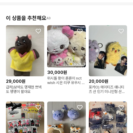
이 상품을 추천해요
AD
30,000원
위시돌 팡이 룐룐이 nct
29,000원
20,000원
wish 시온 리쿠 유우시 재
희 료 사쿠야
급처)보넥도 명재현 쁘넥
포카O) 에이티즈 애니티
도 명명이 팔아요
즈 산 민기 미니인형 산덕
이 뿅밍이