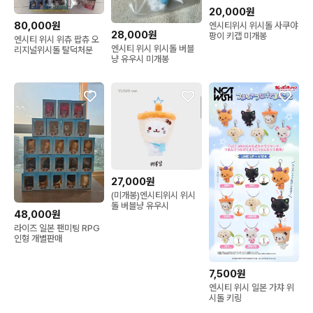
20,000원
80,000원
엔시티위시 위시돌 사쿠야
28,000원
팡이 키캡 미개봉
엔시티 위시 위츄 팝츄 오
엔시티 위시 위시돌 버블
리지널위시돌 탈덕처분
냥 유우시 미개봉
27,000원
(미개봉)엔시티위시 위시
돌 버블냥 유우시
48,000원
라이즈 일본 팬미팅 RPG
인형 개별판매
7,500원
엔시티 위시 일본 가챠 위
시돌 키링