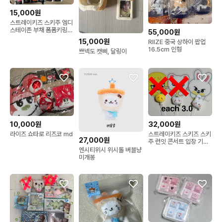
15,000원
스트레이키즈 스키주 엠디
스테이존 부채 폼폼키링
55,000원
첫첫 첫막 마이크로 팬미
15,000원
RIIZE 중국 상하이 팝업
팅 클리커 뽁아리 퍼핌 울
16.5cm 인형
쁘넥도 캣삐, 달링이
프찬 돼끼 지니렛 리빗 음
버전 양버전
10,000원
32,000원
라이즈 쇼타로 리즈코 md
스트레이키즈 스키즈 스키
27,000원
주 런잇 콘서트 입장 기프
트 폼폼키링+부채
엔시티위시 위시돌 버블냥
미개봉