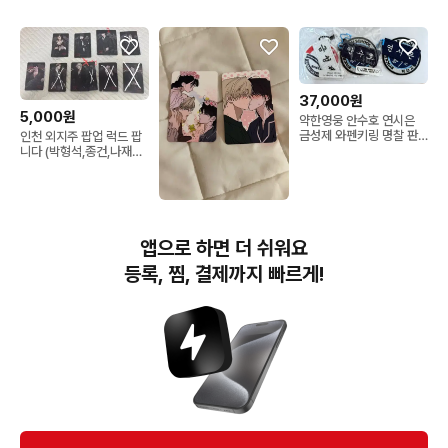
포카
37,000원
5,000원
약한영웅 안수호 연시은
금성제 와펜키링 명찰 판
인천 외지주 팝업 럭드 팝
매
니다 (박형석,종건,나재견,
선유재,오창수)
30,000원
레봄 특전 가족간계증명서
앱으로 하면 더 쉬워요
포토카드 일괄 판매
등록, 찜, 결제까지 빠르게!
번개장터(주) 사업자정보, 이용약관 및 기타 법적고지
번개장터㈜는 통신판매중개자이며, 통신판매의 당사자가 아닙니다. 전자상거래 등에서의
소비자보호에 관한 법률 등 관련 법령 및 번개장터㈜의 약관에 따라 상품, 상품정보, 거래에 관한 책임은
개별 판매자에게 귀속하고, 번개장터㈜는 원칙적으로 회원간 거래에 대하여 책임을 지지 않습니다.
다만, 번개장터㈜가 직접 판매하는 상품에 대한 책임은 번개장터㈜에게 귀속합니다.
Ⓒ Bungaejangter Inc. all rights reserved.