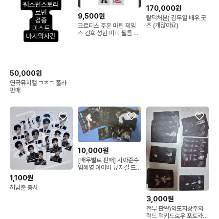
170,000원
9,500원
탈덕처분) 김무열 배우 굿
즈 (개많아요)
코르티스 주훈 마틴 제임
스 건호 성현 미니 필름 포
토 키링 판매
50,000원
연극뮤지컬 ㄱㅈㄱ 폴라
판매
10,000원
[배우별로 판매] 시아준수
임혜영 아이비 뮤지컬 드
라큘라 10주년 ost 특전
1,100원
허남준 증사
3,000원
전부 판완)외모지상주의
럭드 럭키드로우 포토카드