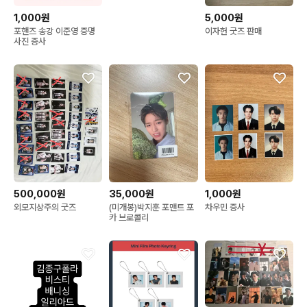
1,000원
5,000원
포핸즈 송강 이준영 증명
이자헌 굿즈 판매
사진 증사
500,000원
35,000원
1,000원
외모지상주의 굿즈
(미개봉)박지훈 포맨트 포
차우민 증사
카 브로콜리