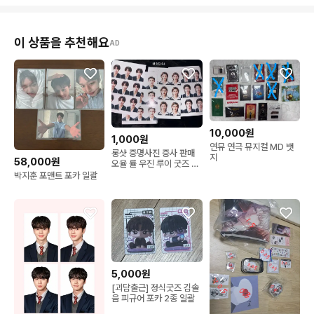
이 상품을 추천해요
AD
10,000원
1,000원
연뮤 연극 뮤지컬 MD 뱃
롱샷 증명사진 증사 판매
지
58,000원
오율 률 우진 루이 굿즈 포
카
박지훈 포맨트 포카 일괄
5,000원
[괴담출근] 정식굿즈 김솔
음 피규어 포카 2종 일괄