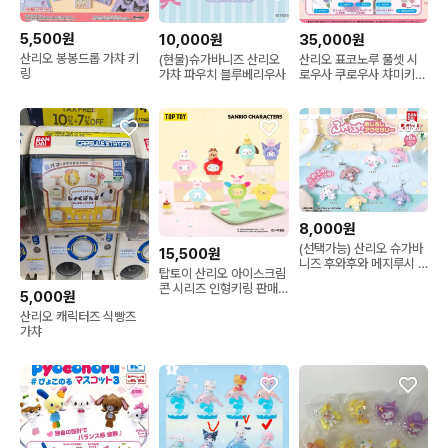
5,500원
10,000원
35,000원
산리오 봉봉드롭 가챠 키
(현물)슈가바니즈 산리오
산리오 표코노루 풀셋 시
링
가챠 파우치 블루베리우사
로우사 쿠로우사 챠미키티
우사하나 가챠 피규어 3탄
히퍼
8,000원
(선택가능) 산리오 슈가바
15,500원
니즈 후와후와 메지루시 8
탑토이 산리오 아이스크림
종 가챠 피규어
콘 시리즈 인형키링 판매
5,000원
합니다
산리오 캐릭터즈 식빵즈
가챠