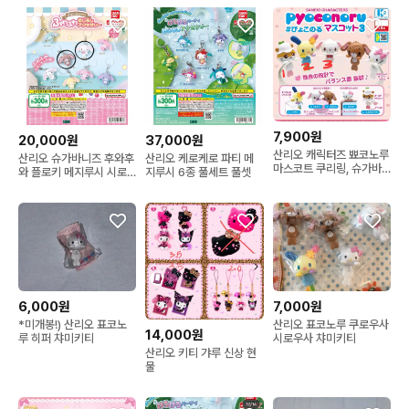
7,900원
20,000원
37,000원
산리오 캐릭터즈 뾰코노루
산리오 슈가바니즈 후와후
산리오 케로케로 파티 메
마스코트 쿠리링, 슈가바
와 플로키 메지루시 시로
지루시 6종 풀세트 풀셋
니즈 시로우사
우사 & 쿠로우사 일괄 세
트
7,000원
6,000원
산리오 표코노루 쿠로우사
*미개봉!) 산리오 표코노
14,000원
시로우사 챠미키티
루 히퍼 챠미키티
산리오 키티 갸루 신상 현
물