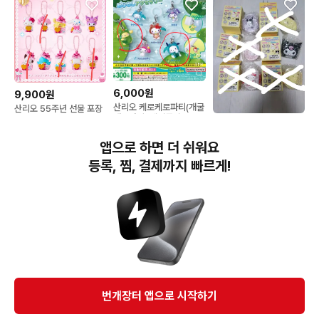
6,000원
9,900원
산리오 케로케로파티(개굴
산리오 55주년 선물 포장
개굴파티) 메지루시
시크릿 키링 턱시도샘 쿠
30,000원
로미
산리오 미니어처 도시락
앱으로 하면 더 쉬워요
세트 판매
등록, 찜, 결제까지 빠르게!
번개장터(주) 사업자정보, 이용약관 및 기타 법적고지
번개장터㈜는 통신판매중개자이며, 통신판매의 당사자가 아닙니다. 전자상거래 등에서의
소비자보호에 관한 법률 등 관련 법령 및 번개장터㈜의 약관에 따라 상품, 상품정보, 거래에 관한 책임은
개별 판매자에게 귀속하고, 번개장터㈜는 원칙적으로 회원간 거래에 대하여 책임을 지지 않습니다.
다만, 번개장터㈜가 직접 판매하는 상품에 대한 책임은 번개장터㈜에게 귀속합니다.
Ⓒ Bungaejangter Inc. all rights reserved.
번개장터 앱으로 시작하기
APP 다운로드