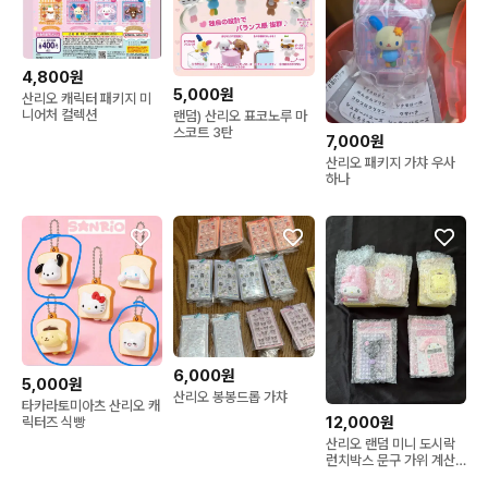
4,800원
5,000원
산리오 캐릭터 패키지 미
니어처 컬렉션
랜덤) 산리오 표코노루 마
스코트 3탄
7,000원
산리오 패키지 가챠 우사
하나
6,000원
5,000원
산리오 봉봉드롭 가챠
타카라토미아츠 산리오 캐
12,000원
릭터즈 식빵
산리오 랜덤 미니 도시락
런치박스 문구 가위 계산
기