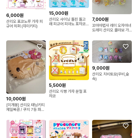
15,000원
6,000원
7,000원
산리오 샤이닝 돌핀 돌고
산리오 표코노루 가챠 피
래 피규어 피아노 포차코
꼬마마법사 레미 오자마녀
규어 히퍼 (챠미키티)
쿠로미
도레미 산리오 콜라보 가
챠 키링
9,000원
산리오 치비토모(우비,숲
속)
5,500원
산리오 식빵 가챠 분철 포
차코
10,000원
[미개봉] 산리오 태닝키티
제일복권 / 쿠지 7등 파우
치