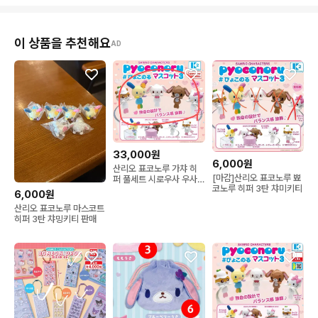
이 상품을 추천해요
AD
33,000원
6,000원
산리오 표코노루 가챠 히
[마감]산리오 표코노루 뾰
퍼 풀세트 시로우사 우사
코노루 히퍼 3탄 챠미키티
하나
6,000원
산리오 표코노루 마스코트
히퍼 3탄 챠밍키티 판매