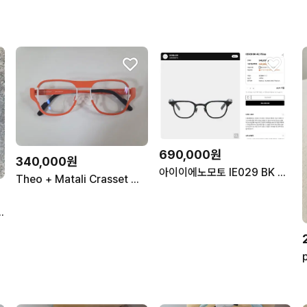
690,000원
340,000원
아이이에노모토 IE029 BK 43Size 안경
Theo + Matali Crasset 테오 안경 the Plan 476 오렌지
 베뉴먼트 보잉 안경 클리어테