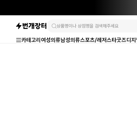
카테고리
여성의류
남성의류
스포츠/레저
스타굿즈
디지