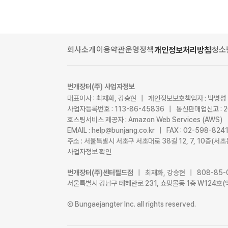
회사소개
이용약관
운영정책
청소
개인정보처리방침
번개장터(주) 사업자정보
대표이사 : 최재화, 강승현 | 개인정보보호책임자 : 박병성
사업자등록번호 : 113-86-45836 | 통신판매업신고 : 
호스팅서비스 제공자 : Amazon Web Services (AWS)
EMAIL : help@bunjang.co.kr | FAX : 02-598-82
주소 : 서울특별시 서초구 서초대로 38길 12, 7, 10층(
사업자정보 확인
번개장터(주)센터필드점
| 최재화, 강승현 | 808-85-
서울특별시 강남구 테헤란로 231, 쇼핑몰동 1층 W124호(
Ⓒ Bungaejangter Inc. all rights reserved.