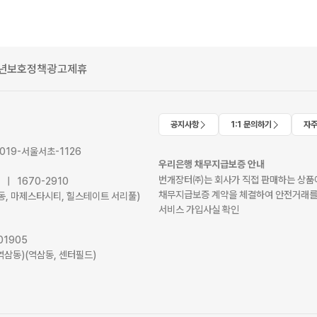
년보호정책
광고제휴
공지사항
1:1 문의하기
자주
2019-서울서초-1126
우리은행 채무지급보증 안내
번개장터㈜는 회사가 직접 판매하는 상품에
41 | 1670-2910
채무지급보증 계약을 체결하여 안전거래를
서초동, 마제스타시티, 힐스테이트 서리풀)
서비스 가입사실 확인
01905
역삼동)(역삼동, 센터필드)