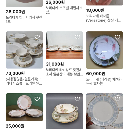
26,000원
노리다케 로즈빌 대접시 2
18,000원
38,000원
점.
노리다케 바사톤
노리다케 하나사라사 찻잔
(Versatone) 찻잔 커피
1조
잔
31,000원
노리다케 라비상트 찻잔&
70,000원
60,000원
소서 일본산 미개봉 보관
품
(사용감많음-일괄가격)노
노리다케 (나리꽃) 채색화
리다케 스튜디오라인 일괄
느낌 홍차잔
(커피잔/샐럿/디너/컴포
트)
25,000원