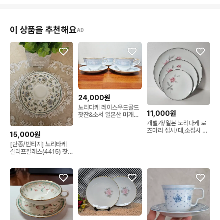
이 상품을 추천해요
AD
24,000원
노리다케 레이스우드골드
11,000원
찻잔&소서 일본산 미개봉
보관품
개별가/일본 노리다케 로
즈마리 접시/대,소접시 샐
15,000원
러드 브레드 플레이트
[단종/빈티지] 노리타케
칼리프팔래스(4415) 찻잔
받침(소서) 단품