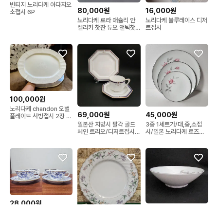
빈티지 노리다케 아다지오
80,000원
16,000원
소접시 6P
노리다케 로라 애슐리 안
노리다케 블루레이스 디저
젤리카 찻잔 듀오 앤틱찻
트접시
잔
100,000원
노리다케 chandon 오벌
45,000원
69,000원
플레이트 서빙접시 2장 일
괄
3종 1세트가/대,중,소접
일본산 지방시 팔각 골드
시/일본 노리다케 로즈마
체인 트리오/디저트접시,
리 디너 샐러드 브레드
커피잔,찻잔,컵&소서
28,000원
35,000원
노리다케 블루소렌티노 구